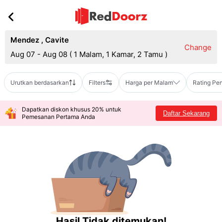
Mendez
,
Cavite
Change
Aug 07 - Aug 08
(
1 Malam, 1 Kamar, 2 Tamu
)
Urutkan berdasarkan
Filters
Harga per Malam
Rating Pe
Dapatkan diskon khusus 20% untuk
Daftar Sekarang
Pemesanan Pertama Anda
Hasil Tidak ditemukan!