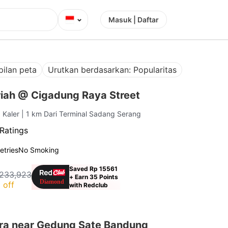
⌄
Masuk | Daftar
ilan peta
Urutkan berdasarkan: Popularitas
iah @ Cigadung Raya Street
 Kaler
| 1 km Dari Terminal Sadang Serang
Ratings
letries
No Smoking
Saved Rp 15561
233,923
+ Earn 35 Points
 off
with Redclub
ra near Gedung Sate Bandung