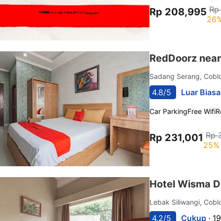
Rp
Rp 208,995
26%
RedDoorz near
Sadang Serang, Cob
4.8/5
Luar Biasa
Car Parking
Free Wifi
R
Rp 
Rp 231,001
25% 
Hotel Wisma D
Lebak Siliwangi, Cob
4.2/5
Cukup ·
19