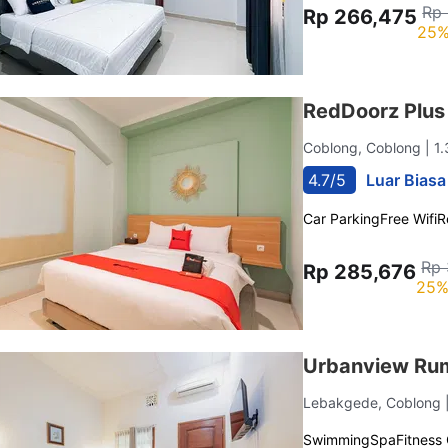
Rp
Rp 266,475
25%
RedDoorz Plus
Coblong, Coblong
| 1
4.7/5
Luar Biasa
Car Parking
Free Wifi
R
Rp 
Rp 285,676
25%
Urbanview Ru
Lebakgede, Coblong
Swimming
Spa
Fitness