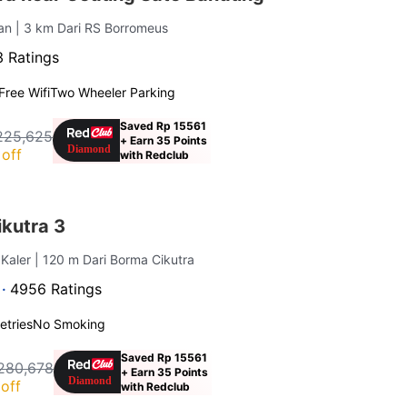
tan
| 3 km Dari RS Borromeus
3 Ratings
Free Wifi
Two Wheeler Parking
Saved Rp 15561
225,625
+ Earn 35 Points
off
with Redclub
kutra 3
 Kaler
| 120 m Dari Borma Cikutra
 ·
4956 Ratings
letries
No Smoking
Saved Rp 15561
280,678
+ Earn 35 Points
off
with Redclub