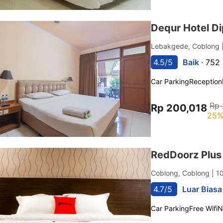
Dequr Hotel Di
Lebakgede, Coblong
4.5/5
Baik ·
752 
Car Parking
Reception
Rp 
Rp 200,018
25%
RedDoorz Plus
Coblong, Coblong
| 1
4.7/5
Luar Biasa
Car Parking
Free Wifi
N