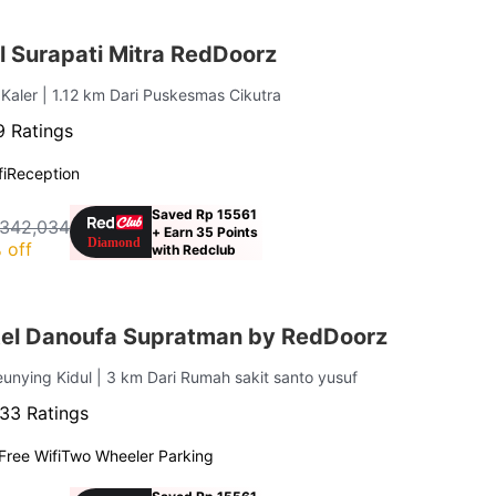
l Surapati Mitra RedDoorz
 Kaler
| 1.12 km Dari Puskesmas Cikutra
 Ratings
i
Reception
Saved Rp 15561
 342,034
+ Earn 35 Points
 off
with Redclub
el Danoufa Supratman by RedDoorz
eunying Kidul
| 3 km Dari Rumah sakit santo yusuf
33 Ratings
Free Wifi
Two Wheeler Parking