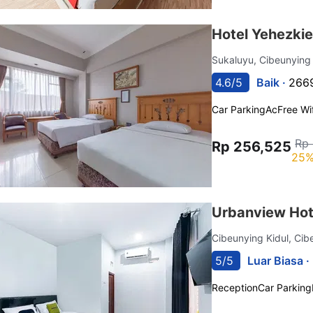
Hotel Yehezkie
Sukaluyu, Cibeunying
4.6/5
Baik ·
2669
Car Parking
Ac
Free Wif
Rp
Rp 256,525
25%
Urbanview Hot
Cibeunying Kidul, Cib
5/5
Luar Biasa ·
Reception
Car Parking