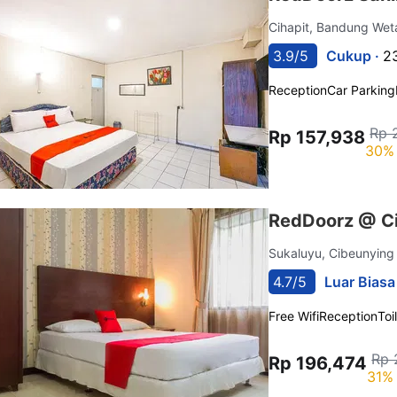
Cihapit, Bandung We
3.9/5
Cukup ·
2
Reception
Car Parking
Rp 
Rp 157,938
30% 
RedDoorz @ Ci
Sukaluyu, Cibeunying
4.7/5
Luar Biasa
Free Wifi
Reception
Toi
Rp 
Rp 196,474
31% 