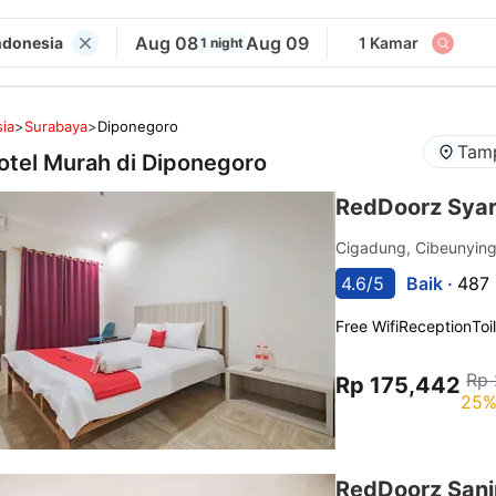
Aug 08
Aug 09
ndonesia
1 Kamar
1 night
ia
>
Surabaya
>
Diponegoro
Tamp
otel Murah di
Diponegoro
RedDoorz Syar
Cigadung, Cibeunying
4.6/5
Baik ·
487 
Free Wifi
Reception
Toi
Rp 
Rp 175,442
25%
RedDoorz Sani