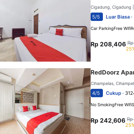
Cigadung, Cigadung
5/5
Luar Biasa ·
Car Parking
Free Wifi
R
Rp
Rp 208,406
25%
RedDoorz Apar
Cihampelas, Cihampe
4/5
Cukup ·
312
No Smoking
Free Wifi
Rp
Rp 242,606
25%