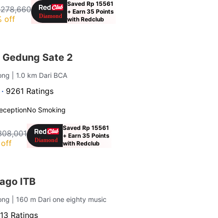
Saved Rp 15561
 278,660
+ Earn 35 Points
 off
with Redclub
 Gedung Sate 2
long
| 1.0 km Dari BCA
 ·
9261 Ratings
eception
No Smoking
Saved Rp 15561
308,001
+ Earn 35 Points
off
with Redclub
ago ITB
long
| 160 m Dari one eighty music
13 Ratings