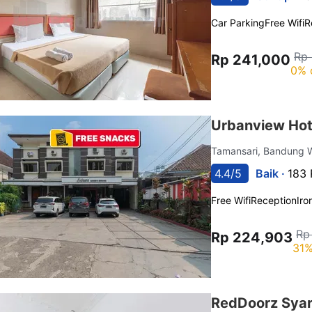
Car Parking
Free Wifi
R
Rp 
Rp 241,000
0% 
Urbanview Hot
Tamansari, Bandung
4.4/5
Baik ·
183 
Free Wifi
Reception
Iro
Rp
Rp 224,903
31%
RedDoorz Syar