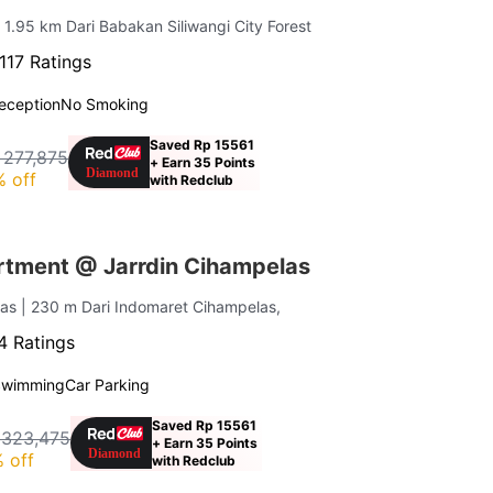
| 1.95 km Dari Babakan Siliwangi City Forest
117 Ratings
eception
No Smoking
Saved Rp 15561
 277,875
+ Earn 35 Points
 off
with Redclub
tment @ Jarrdin Cihampelas
las
| 230 m Dari Indomaret Cihampelas,
4 Ratings
Swimming
Car Parking
Saved Rp 15561
 323,475
+ Earn 35 Points
 off
with Redclub