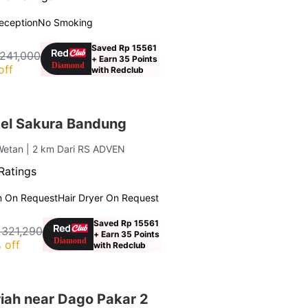
eception
No Smoking
Saved Rp 15561
241,000
+ Earn 35 Points
off
with Redclub
el Sakura Bandung
 Wetan
| 2 km Dari RS ADVEN
Ratings
n On Request
Hair Dryer On Request
Saved Rp 15561
 321,290
+ Earn 35 Points
 off
with Redclub
iah near Dago Pakar 2