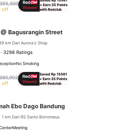
Saved Rp 15561
 355,300
+ Earn 35 Points
 off
with Redclub
 @ Bagusrangin Street
.39 km Dari Aurora'z Shop
 ·
3298 Ratings
eception
No Smoking
Saved Rp 15561
380,902
+ Earn 35 Points
 off
with Redclub
mah Ebo Dago Bandung
| 1 km Dari RS Santo Borromeus
 Center
Meeting