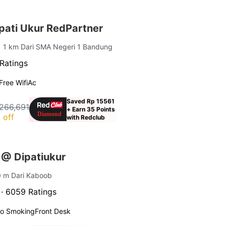
pati Ukur RedPartner
| 1 km Dari SMA Negeri 1 Bandung
Ratings
Free Wifi
Ac
Saved Rp 15561
266,691
+ Earn 35 Points
 off
with Redclub
 @ Dipatiukur
0 m Dari Kaboob
 ·
6059 Ratings
o Smoking
Front Desk