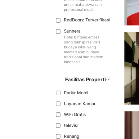
untuk mahasiswa dan
profesional muda
RedDoorz Terverifikasi
Sunnera
Hotel bintang empat
yang terinspirasi dari
budaya lokal yang
memadukan budaya
tradisional dan modern
Indonesia
Fasilitas Properti
Parkir Mobil
Layanan Kamar
WiFi Gratis
televisi
Renang