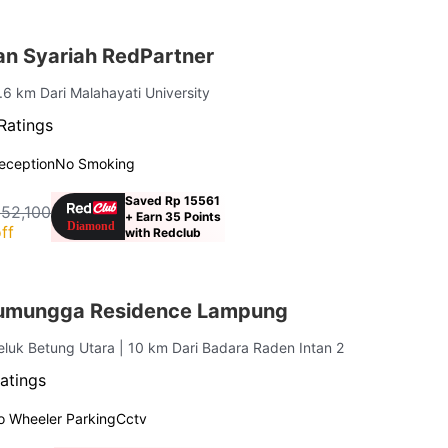
n Syariah RedPartner
0.6 km Dari Malahayati University
Ratings
eception
No Smoking
Saved Rp 15561
152,100
+ Earn 35 Points
ff
with Redclub
umungga Residence Lampung
Teluk Betung Utara
| 10 km Dari Badara Raden Intan 2
atings
o Wheeler Parking
Cctv