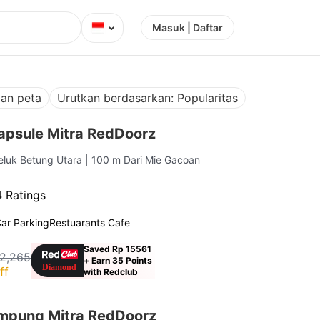
⌄
Masuk | Daftar
lan peta
Urutkan berdasarkan: Popularitas
Capsule Mitra RedDoorz
Teluk Betung Utara
| 100 m Dari Mie Gacoan
 Ratings
ar Parking
Restuarants Cafe
Saved Rp 15561
22,265
+ Earn 35 Points
ff
with Redclub
mpung Mitra RedDoorz