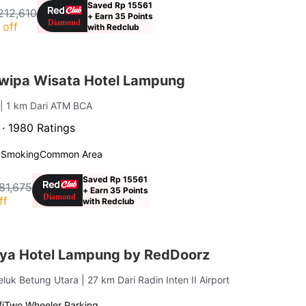
Saved Rp 15561
212,610
+ Earn 35 Points
 off
with Redclub
wipa Wisata Hotel Lampung
s
| 1 km Dari ATM BCA
 ·
1980 Ratings
 Smoking
Common Area
Saved Rp 15561
81,675
+ Earn 35 Points
ff
with Redclub
iya Hotel Lampung by RedDoorz
Teluk Betung Utara
| 27 km Dari Radin Inten II Airport
i
Two Wheeler Parking