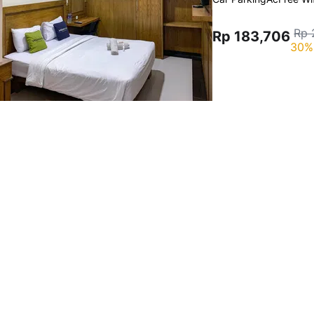
Rp 
Rp 183,706
30%