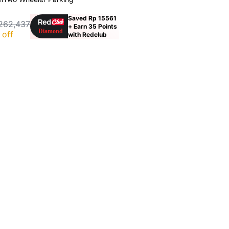
Saved Rp 15561
262,437
+ Earn 35 Points
 off
with Redclub