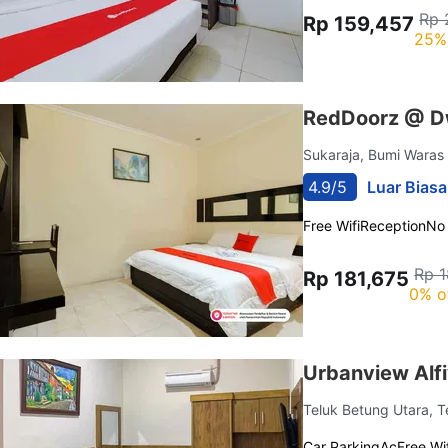
Rp 
Rp 159,457
25%
RedDoorz @ D
Sukaraja, Bumi Wara
4.9/5
Luar Biasa
Free Wifi
Reception
No
Rp 1
Rp 181,675
0% o
Urbanview Alf
Teluk Betung Utara, 
Car Parking
Ac
Free Wif