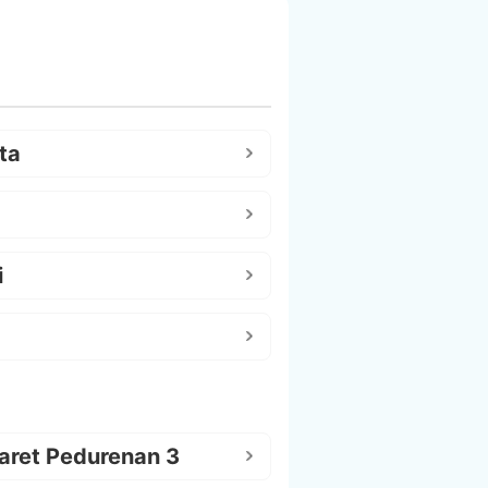
ta
i
aret Pedurenan 3