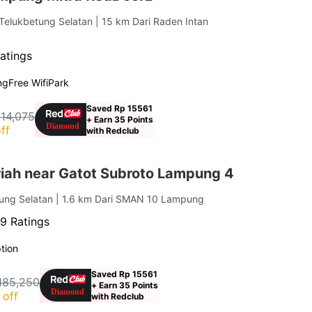
 Telukbetung Selatan
| 15 km Dari Raden Intan
atings
ng
Free Wifi
Park
Saved Rp 15561
114,075
+ Earn 35 Points
ff
with Redclub
iah near Gatot Subroto Lampung 4
tung Selatan
| 1.6 km Dari SMAN 10 Lampung
9 Ratings
tion
Saved Rp 15561
185,250
+ Earn 35 Points
 off
with Redclub