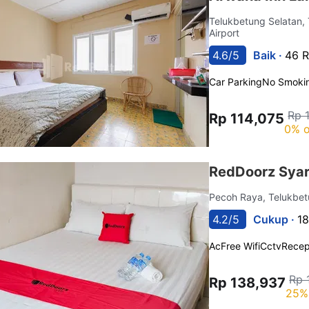
Telukbetung Selatan,
Airport
4.6/5
Baik ·
46 R
Car Parking
No Smoki
Rp 
Rp 114,075
0% o
RedDoorz Syar
Pecoh Raya, Telukbe
4.2/5
Cukup ·
18
Ac
Free Wifi
Cctv
Recep
Rp 
Rp 138,937
25%