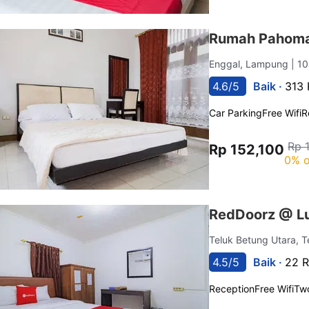
Rumah Pahoma
Enggal, Lampung
| 1
4.6/5
Baik ·
313 
Car Parking
Free Wifi
R
Rp 
Rp 152,100
0% o
RedDoorz @ L
Teluk Betung Utara, 
4.5/5
Baik ·
22 R
Reception
Free Wifi
Tw