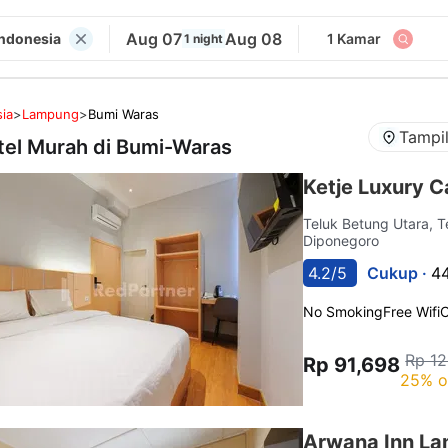
Aug 07
Aug 08
Indonesia
1 Kamar
1 night
ia
>
Lampung
>
Bumi Waras
Tampi
tel Murah di
Bumi-Waras
Ketje Luxury 
Teluk Betung Utara, 
Diponegoro
4.2/5
Cukup ·
44
No Smoking
Free Wifi
C
Rp 1
Rp 91,698
25% o
Arwana Inn La