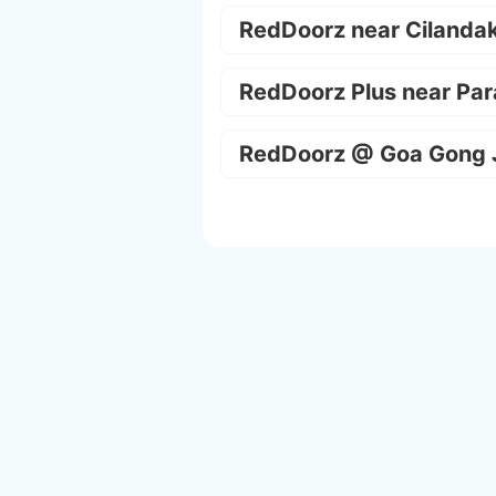
RedDoorz near Cilanda
RedDoorz Plus near Par
RedDoorz @ Goa Gong 