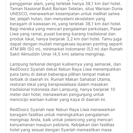
penggemar alam, yang terletak hanya 38,1 km dari hotel.
Taman Nasional Bukit Barisan Selatan, situs Warisan Dunia
UNESCO, menawarkan kesempatan untuk melihat satwa
liar, jelajah hutan, dan menyelami ekosistem yang
beragam di kawasan ini, yang terletak 38,1 km dari hotel.
Bagi mereka yang mencari pengalaman perkotaan, Pasar
Liwa yang ramai, pusat barang-barang tradisional dan
produk lokal, hanya berjarak 3,2 km dari hotel. Tamu juga
dapat dengan mudah mengakses layanan penting seperti
ATM BRI (50 m), minimarket Indomaret (53 m) dan Rumah
Sakit Alimuddin Umar (4,5 km) selama menginap.
Lampung terkenal dengan kulinernya yang semarak, dan
RedDoorz Syariah dekat Kebun Raya Liwa menempatkan
para tamu di dekat beberapa pilihan tempat makan
terbaik di daerah ini. Rumah Makan Sahabat Utama,
restoran lokal yang berspesialisasi dalam masakan
tradisional Indonesia dan Lampung, hanya berjarak 10
meter dari hotel, menawarkan pengunjung untuk
mencicipi warisan kuliner yang kaya di daerah ini.
RedDoorz Syariah near Kebun Raya Liwa menawarkan
beragam fasilitas untuk meningkatkan pengalaman
menginap Anda, baik untuk pelancong yang mencari
kenyamanan maupun pebisnis. Kebijakan dan fasilitas
hotel yang sesuai dengan Syariah memastikan masa