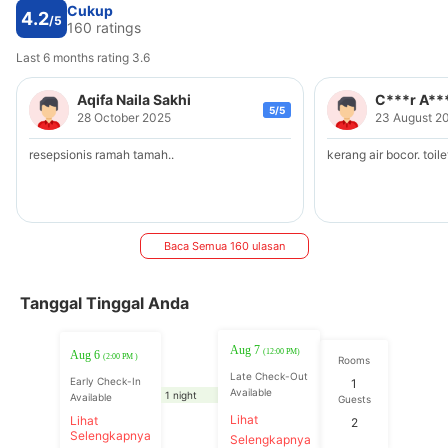
Cukup
4.2
/5
160 ratings
Last 6 months rating 3.6
Aqifa Naila Sakhi
C***r A**
5/5
28 October 2025
23 August 2
resepsionis ramah tamah..
kerang air bocor. toi
Baca Semua 160 ulasan
Tanggal Tinggal Anda
Aug 7
(12:00 PM)
Aug 6
(2:00 PM )
Rooms
Late Check-Out
Early Check-In
1
Available
1 night
Available
Guests
Lihat
Lihat
2
Selengkapnya
Selengkapnya