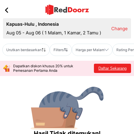
Kapuas-Hulu
,
Indonesia
Change
Aug 05 - Aug 06
(
1 Malam, 1 Kamar, 2 Tamu
)
Urutkan berdasarkan
Filters
Harga per Malam
Rating Pe
Dapatkan diskon khusus 20% untuk
Daftar Sekarang
Pemesanan Pertama Anda
Hasil Tidak ditemukan!