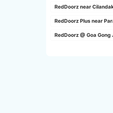
RedDoorz near Cilanda
RedDoorz Plus near Par
RedDoorz @ Goa Gong 