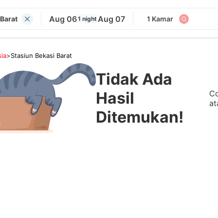
Aug 06
Aug 07
 Barat
1 Kamar
1 night
ia
>
Stasiun Bekasi Barat
Tidak Ada
Co
Hasil
at
Ditemukan!