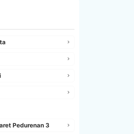
ta
i
aret Pedurenan 3