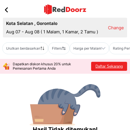
Kota Selatan
,
Gorontalo
Change
Aug 07 - Aug 08
(
1 Malam, 1 Kamar, 2 Tamu
)
Urutkan berdasarkan
Filters
Harga per Malam
Rating Pe
Dapatkan diskon khusus 20% untuk
Daftar Sekarang
Pemesanan Pertama Anda
Hasil Tidak ditemukan!