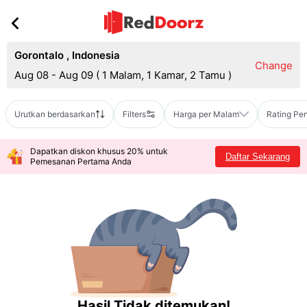
Gorontalo
,
Indonesia
Change
Aug 08 - Aug 09
(
1 Malam, 1 Kamar, 2 Tamu
)
Urutkan berdasarkan
Filters
Harga per Malam
Rating Pe
Dapatkan diskon khusus 20% untuk
Daftar Sekarang
Pemesanan Pertama Anda
Hasil Tidak ditemukan!