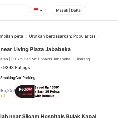
⌄
Masuk | Daftar
mpilan peta
Urutkan berdasarkan: Popularitas
 near Living Plaza Jababeka
elatan
| 0.1 km Dari Mc Donalds Jababeka II Cikarang
 ·
9293 Ratings
 Smoking
Car Parking
Saved Rp 15561
185,250
+ Earn 35 Points
 off
with Redclub
ah near Siloam Hospitals Bulak Kapal