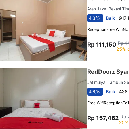
Aren Jaya, Bekasi Ti
4.3/5
Baik ·
917 
Reception
Free Wifi
No
Rp 1
Rp 111,150
25% o
RedDoorz Syar
Jatimulya, Tambun S
4.6/5
Baik ·
438 
Free Wifi
Reception
Toi
Rp 
Rp 157,462
25% 