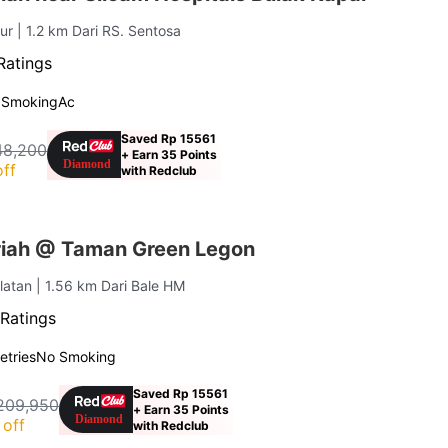
mur
| 1.2 km Dari RS. Sentosa
Ratings
 Smoking
Ac
Saved Rp 15561
48,200
+ Earn 35 Points
ff
with Redclub
iah @ Taman Green Legon
elatan
| 1.56 km Dari Bale HM
Ratings
letries
No Smoking
Saved Rp 15561
209,950
+ Earn 35 Points
off
with Redclub