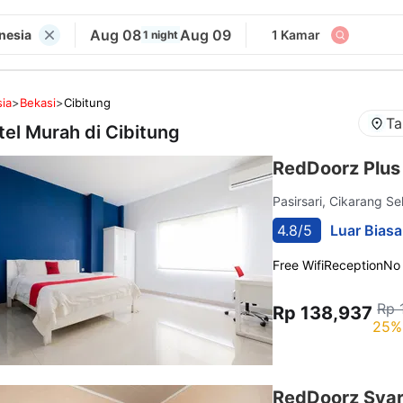
Aug 08
Aug 09
onesia
1 Kamar
1 night
ia
>
Bekasi
>
Cibitung
Ta
tel Murah di
Cibitung
RedDoorz Plus
Pasirsari, Cikarang S
4.8/5
Luar Biasa
Free Wifi
Reception
No
Rp 
Rp 138,937
25%
RedDoorz Syari