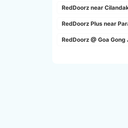
RedDoorz near Cilanda
RedDoorz Plus near Par
RedDoorz @ Goa Gong 