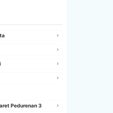
ta
i
aret Pedurenan 3