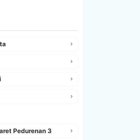
ta
i
aret Pedurenan 3