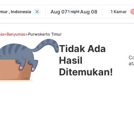
Aug 07
Aug 08
mur , Indonesia
1 Kamar
1 night
ia
>
Banyumas
>
Purwokerto Timur
Tidak Ada
Co
Hasil
at
Ditemukan!