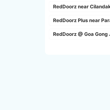
RedDoorz near Cilanda
RedDoorz Plus near Par
RedDoorz @ Goa Gong 