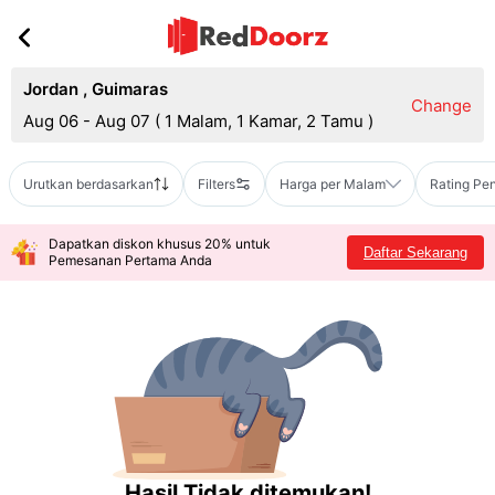
Jordan
,
Guimaras
Change
Aug 06 - Aug 07
(
1 Malam, 1 Kamar, 2 Tamu
)
Urutkan berdasarkan
Filters
Harga per Malam
Rating Pe
Dapatkan diskon khusus 20% untuk
Daftar Sekarang
Pemesanan Pertama Anda
Hasil Tidak ditemukan!