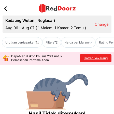
Kedaung Wetan
,
Neglasari
Change
Aug 06 - Aug 07
(
1 Malam, 1 Kamar, 2 Tamu
)
Urutkan berdasarkan
Filters
Harga per Malam
Rating Pe
Dapatkan diskon khusus 20% untuk
Daftar Sekarang
Pemesanan Pertama Anda
Hasil Tidak ditemukan!