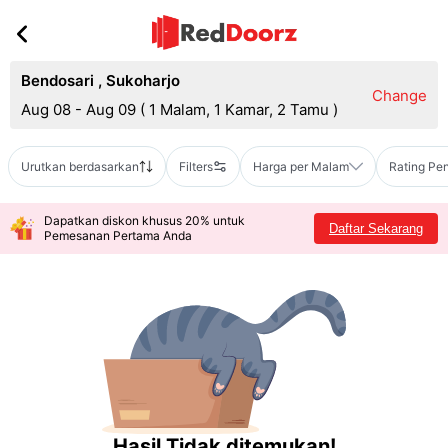
Bendosari
,
Sukoharjo
Change
Aug 08 - Aug 09
(
1 Malam, 1 Kamar, 2 Tamu
)
Urutkan berdasarkan
Filters
Harga per Malam
Rating Pe
Dapatkan diskon khusus 20% untuk
Daftar Sekarang
Pemesanan Pertama Anda
Hasil Tidak ditemukan!