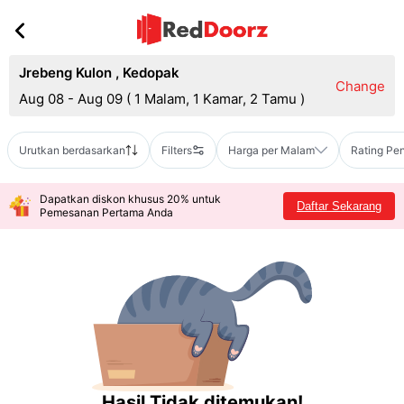
Jrebeng Kulon
,
Kedopak
Change
Aug 08 - Aug 09
(
1 Malam, 1 Kamar, 2 Tamu
)
Urutkan berdasarkan
Filters
Harga per Malam
Rating Pe
Dapatkan diskon khusus 20% untuk
Daftar Sekarang
Pemesanan Pertama Anda
Hasil Tidak ditemukan!