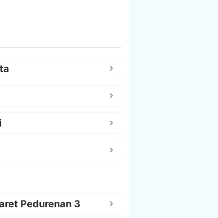
ta
i
aret Pedurenan 3