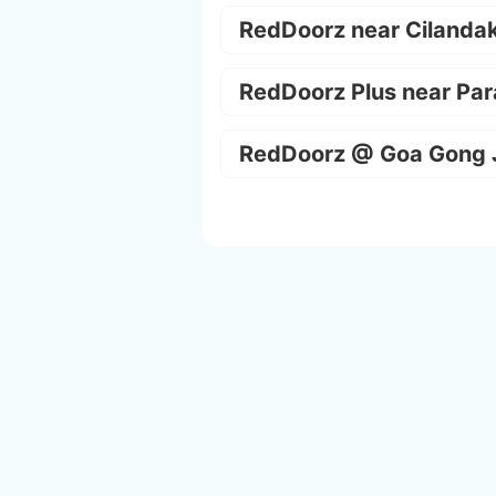
RedDoorz near Cilanda
RedDoorz Plus near Par
RedDoorz @ Goa Gong 