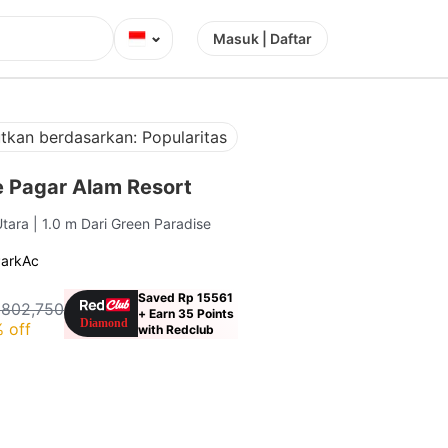
⌄
Masuk | Daftar
tkan berdasarkan: Popularitas
e Pagar Alam Resort
Utara
| 1.0 m Dari Green Paradise
ark
Ac
Saved Rp 15561
 802,750
+ Earn 35 Points
 off
with Redclub