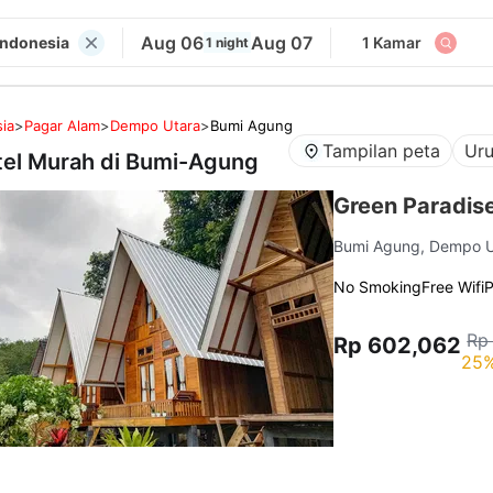
Aug 06
Aug 07
Indonesia
1 Kamar
1 night
ia
>
Pagar Alam
>
Dempo Utara
>
Bumi Agung
Tampilan peta
Uru
tel Murah di
Bumi-Agung
Green Paradis
Bumi Agung, Dempo 
No Smoking
Free Wifi
P
Rp
Rp 602,062
25%