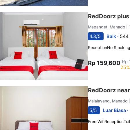
RedDoorz plus
Mapanget, Manado
|
4.3/5
Baik ·
544 
Reception
No Smokin
Rp 
Rp 159,600
25%
RedDoorz nea
Malalayang, Manado
5/5
Luar Biasa ·
Free Wifi
Reception
Toi