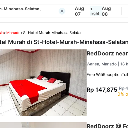
Aug
Aug
h-Minahasa-Selatan ,
1
07
night
08
ia
>
Manado
>
St Hotel Murah Minahasa Selatan
tel Murah di
St-Hotel-Murah-Minahasa-Selata
RedDoorz near
Wanea, Manado
| 18 
Free Wifi
Reception
Toi
Rp 
Rp 147,875
0% o
RedDoorz @ Fo