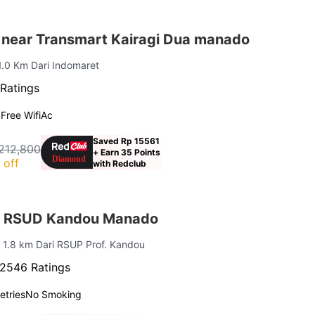
 near Transmart Kairagi Dua manado
 1.0 Km Dari Indomaret
Ratings
g
Free Wifi
Ac
Saved Rp 15561
212,800
+ Earn 35 Points
 off
with Redclub
r RSUD Kandou Manado
| 1.8 km Dari RSUP Prof. Kandou
2546 Ratings
letries
No Smoking