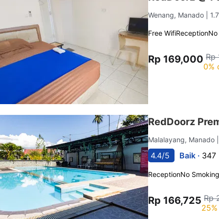
Wenang, Manado
| 1
Free Wifi
Reception
No
Rp 
Rp 169,000
0% 
RedDoorz Pre
Malalayang, Manado
4.4/5
Baik ·
347 
Reception
No Smokin
Rp 
Rp 166,725
25% 