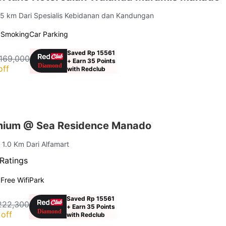
.75 km Dari Spesialis Kebidanan dan Kandungan
 Smoking
Car Parking
Saved Rp 15561
169,000
+ Earn 35 Points
off
with Redclub
mium @ Sea Residence Manado
| 1.0 Km Dari Alfamart
Ratings
g
Free Wifi
Park
Saved Rp 15561
222,300
+ Earn 35 Points
off
with Redclub