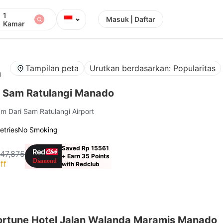
1
⌄
Masuk | Daftar
Kamar
Tampilan peta
Urutkan berdasarkan: Popularitas
n
 Sam Ratulangi Manado
km Dari Sam Ratulangi Airport
letries
No Smoking
Saved Rp 15561
147,875
+ Earn 35 Points
ff
with Redclub
rtune Hotel Jalan Walanda Maramis Manado