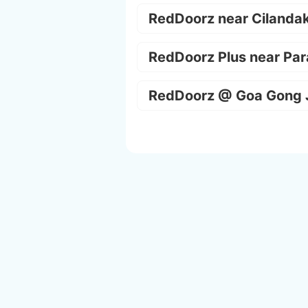
RedDoorz near Cilanda
RedDoorz Plus near Par
RedDoorz @ Goa Gong 