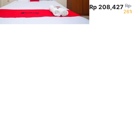
Rp
Rp 208,427
26%