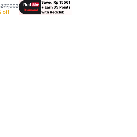
Saved Rp 15561
 277,902
+ Earn 35 Points
 off
with Redclub