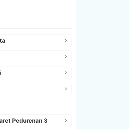
ta
i
aret Pedurenan 3