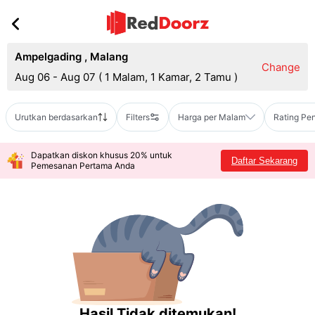
Ampelgading
,
Malang
Change
Aug 06 - Aug 07
(
1 Malam, 1 Kamar, 2 Tamu
)
Urutkan berdasarkan
Filters
Harga per Malam
Rating Pe
Dapatkan diskon khusus 20% untuk
Daftar Sekarang
Pemesanan Pertama Anda
Hasil Tidak ditemukan!