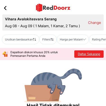
Vihara Avalokitesvara Serang
Change
Aug 08 - Aug 09
(
1 Malam, 1 Kamar, 2 Tamu
)
Urutkan berdasarkan
Filters
Harga per Malam
Rating Pe
Dapatkan diskon khusus 20% untuk
Daftar Sekarang
Pemesanan Pertama Anda
Hasil Tidak ditemukan!