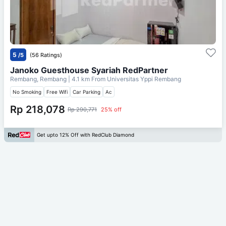
5
/5
(56 Ratings)
Janoko Guesthouse Syariah RedPartner
Rembang, Rembang
| 4.1 km From
Universitas Yppi Rembang
No Smoking
Free Wifi
Car Parking
Ac
Rp 218,078
Rp 290,771
25% off
Get upto 12% Off with RedClub Diamond