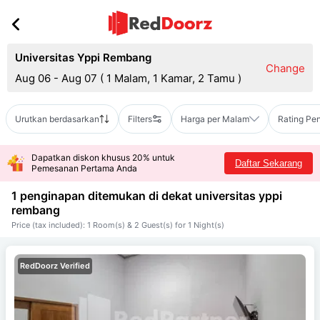
Universitas Yppi Rembang
Change
Aug 06 - Aug 07
(
1 Malam, 1 Kamar, 2 Tamu
)
Urutkan berdasarkan
Filters
Harga per Malam
Rating Pe
Dapatkan diskon khusus 20% untuk
Daftar Sekarang
Pemesanan Pertama Anda
1 penginapan ditemukan di dekat
universitas yppi
rembang
Price (tax included): 1 Room(s) & 2 Guest(s) for 1 Night(s)
RedDoorz Verified