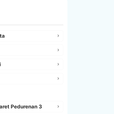
ta
i
aret Pedurenan 3