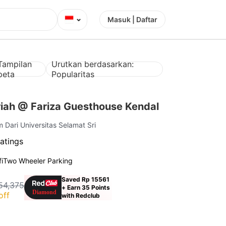
⌄
Masuk | Daftar
Tampilan
Urutkan berdasarkan:
peta
Popularitas
iah @ Fariza Guesthouse Kendal
m Dari Universitas Selamat Sri
atings
i
Two Wheeler Parking
Saved Rp 15561
54,375
+ Earn 35 Points
off
with Redclub