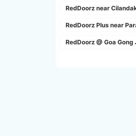
RedDoorz near Cilanda
RedDoorz Plus near Par
RedDoorz @ Goa Gong 