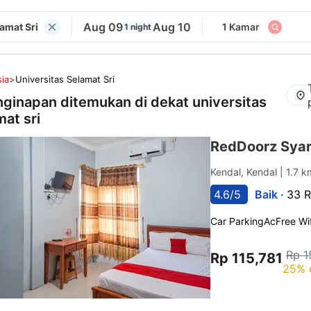
Aug 09
Aug 10
lamat Sri
1 Kamar
1 night
ia
>
Universitas Selamat Sri
nginapan ditemukan di dekat
universitas
mat sri
RedDoorz Syar
Kendal, Kendal
| 1.7 k
4.6/5
Baik ·
33 R
Car Parking
Ac
Free Wif
Rp 1
Rp 115,781
25% 