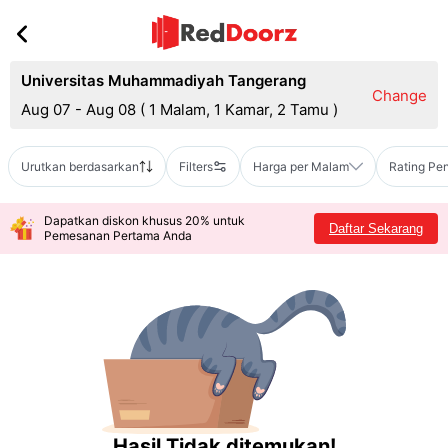
Universitas Muhammadiyah Tangerang
Change
Aug 07 - Aug 08
(
1 Malam, 1 Kamar, 2 Tamu
)
Urutkan berdasarkan
Filters
Harga per Malam
Rating Pe
Dapatkan diskon khusus 20% untuk
Daftar Sekarang
Pemesanan Pertama Anda
Hasil Tidak ditemukan!