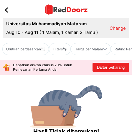
Universitas Muhammadiyah Mataram
Change
Aug 10 - Aug 11
(
1 Malam, 1 Kamar, 2 Tamu
)
Urutkan berdasarkan
Filters
Harga per Malam
Rating Pe
Dapatkan diskon khusus 20% untuk
Daftar Sekarang
Pemesanan Pertama Anda
Hasil Tidak ditemukan!