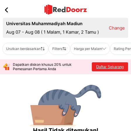
Universitas Muhammadiyah Madiun
Change
Aug 07 - Aug 08
(
1 Malam, 1 Kamar, 2 Tamu
)
Urutkan berdasarkan
Filters
Harga per Malam
Rating Pe
Dapatkan diskon khusus 20% untuk
Daftar Sekarang
Pemesanan Pertama Anda
Hasil Tidak ditemukan!