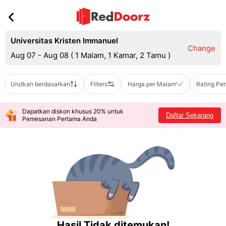
Universitas Kristen Immanuel
Change
Aug 07 - Aug 08
(
1 Malam, 1 Kamar, 2 Tamu
)
Urutkan berdasarkan
Filters
Harga per Malam
Rating Pe
Dapatkan diskon khusus 20% untuk
Daftar Sekarang
Pemesanan Pertama Anda
Hasil Tidak ditemukan!