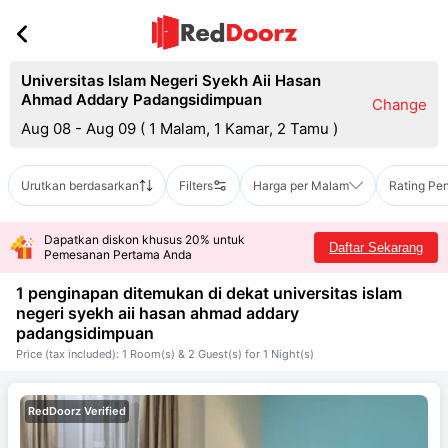
Universitas Islam Negeri Syekh Aii Hasan
Ahmad Addary Padangsidimpuan
Change
Aug 08 - Aug 09
(
1 Malam, 1 Kamar, 2 Tamu
)
Urutkan berdasarkan
Filters
Harga per Malam
Rating Pe
Dapatkan diskon khusus 20% untuk
Daftar Sekarang
Pemesanan Pertama Anda
1 penginapan ditemukan di dekat
universitas islam
negeri syekh aii hasan ahmad addary
padangsidimpuan
Price (tax included): 1 Room(s) & 2 Guest(s) for 1 Night(s)
RedDoorz Verified