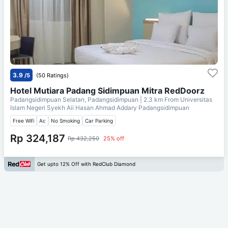
3.9
/5
(50 Ratings)
Hotel Mutiara Padang Sidimpuan Mitra RedDoorz
Padangsidimpuan Selatan, Padangsidimpuan
| 2.3 km From
Universitas
Islam Negeri Syekh Aii Hasan Ahmad Addary Padangsidimpuan
Free Wifi
Ac
No Smoking
Car Parking
Rp 324,187
Rp 432,250
25% off
Get upto 12% Off with RedClub Diamond