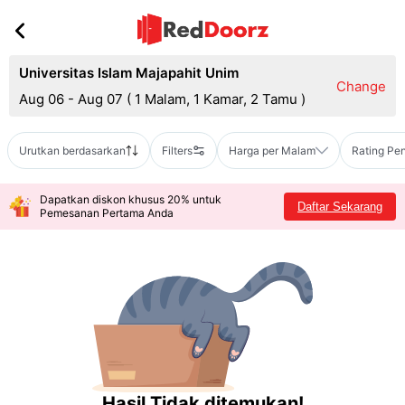
Universitas Islam Majapahit Unim
Change
Aug 06 - Aug 07
(
1 Malam, 1 Kamar, 2 Tamu
)
Urutkan berdasarkan
Filters
Harga per Malam
Rating Pe
Dapatkan diskon khusus 20% untuk
Daftar Sekarang
Pemesanan Pertama Anda
Hasil Tidak ditemukan!