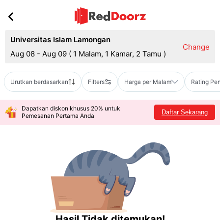
Universitas Islam Lamongan
Change
Aug 08 - Aug 09
(
1 Malam, 1 Kamar, 2 Tamu
)
Urutkan berdasarkan
Filters
Harga per Malam
Rating Pe
Dapatkan diskon khusus 20% untuk
Daftar Sekarang
Pemesanan Pertama Anda
Hasil Tidak ditemukan!