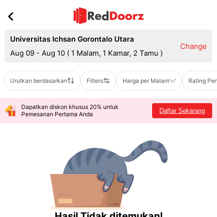
Universitas Ichsan Gorontalo Utara
Change
Aug 09 - Aug 10
(
1 Malam, 1 Kamar, 2 Tamu
)
Urutkan berdasarkan
Filters
Harga per Malam
Rating Pe
Dapatkan diskon khusus 20% untuk
Daftar Sekarang
Pemesanan Pertama Anda
Hasil Tidak ditemukan!