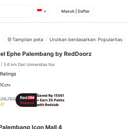
⌄
Masuk | Daftar
Tampilan peta
Urutkan berdasarkan: Popularitas
el Ephe Palembang by RedDoorz
g
| 3.6 km Dari Universitas Iba
Ratings
i
Cctv
Saved Rp 15561
126,750
+ Earn 35 Points
ff
with Redclub
Palembang Icon Mall 4