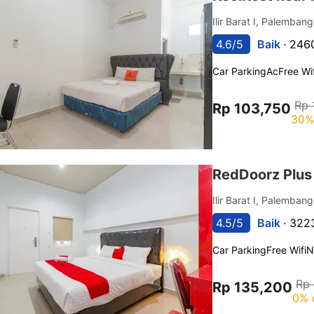
Ilir Barat I, Palemban
4.6/5
Baik ·
2460
Car Parking
Ac
Free Wif
Rp 
Rp 103,750
30%
RedDoorz Plus
Ilir Barat I, Palemban
4.5/5
Baik ·
3223
Car Parking
Free Wifi
N
Rp
Rp 135,200
0% 