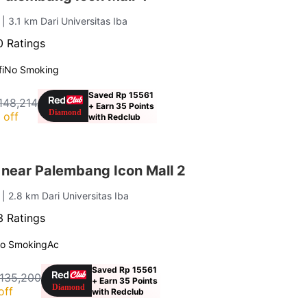
g
| 3.1 km Dari Universitas Iba
 Ratings
i
No Smoking
Saved Rp 15561
148,214
+ Earn 35 Points
 off
with Redclub
 near Palembang Icon Mall 2
g
| 2.8 km Dari Universitas Iba
 Ratings
o Smoking
Ac
Saved Rp 15561
 135,200
+ Earn 35 Points
off
with Redclub