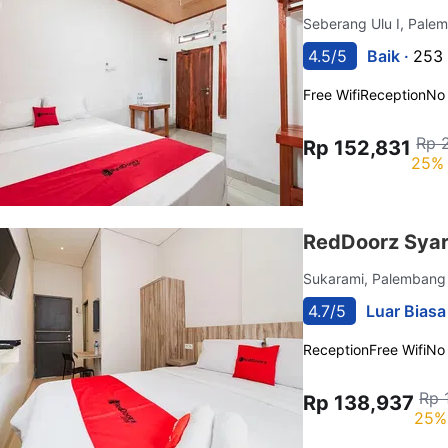
Seberang Ulu I, Pal
4.5/5
Baik ·
253 
Free Wifi
Reception
No
Rp 
Rp 152,831
25% 
RedDoorz Syar
Sukarami, Palemban
4.7/5
Luar Biasa
Reception
Free Wifi
No
Rp 
Rp 138,937
25%