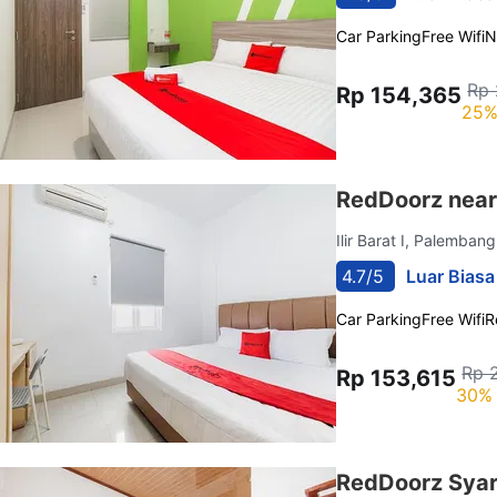
Car Parking
Free Wifi
N
Rp 
Rp 154,365
25%
RedDoorz near
Ilir Barat I, Palemban
4.7/5
Luar Biasa
Car Parking
Free Wifi
R
Rp 
Rp 153,615
30% 
RedDoorz Syar