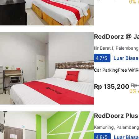
0% 
RedDoorz @ J
Ilir Barat I, Palemban
4.7/5
Luar Biasa
Car Parking
Free Wifi
R
Rp
Rp 135,200
0% 
RedDoorz Plu
Kemuning, Palemban
4.8/5
Luar Biasa