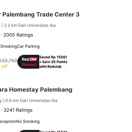
 Palembang Trade Center 3
g
| 2.2 km Dari Universitas Iba
 ·
2005 Ratings
 Smoking
Car Parking
Saved Rp 15561
232,750
+ Earn 35 Points
 off
with Redclub
ara Homestay Palembang
ng
| 0.6 km Dari Universitas Iba
 ·
3241 Ratings
eception
No Smoking