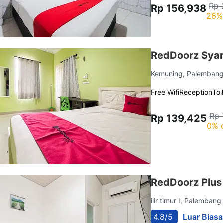
Rp 
Rp 156,938
26%
RedDoorz Syar
Kemuning, Palemban
Free Wifi
Reception
Toi
Rp 
Rp 139,425
0% 
RedDoorz Plus
ilir timur I, Palemban
4.8/5
Luar Biasa