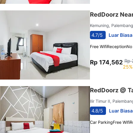
RedDoorz Near
Kemuning, Palemban
4.7/5
Luar Biasa
Free Wifi
Reception
No
Rp 
Rp 174,562
25%
RedDoorz @ T
Ilir Timur II, Palemba
4.8/5
Luar Biasa
Car Parking
Free Wifi
R