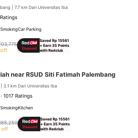
embang
| 7.7 km Dari Universitas Iba
Ratings
 Smoking
Car Parking
Saved Rp 15561
203,775
+ Earn 35 Points
off
with Redclub
iah near RSUD Siti Fatimah Palembang
g
| 3.1 km Dari Universitas Iba
 ·
1017 Ratings
 Smoking
Kitchen
Saved Rp 15561
185,250
+ Earn 35 Points
 off
with Redclub