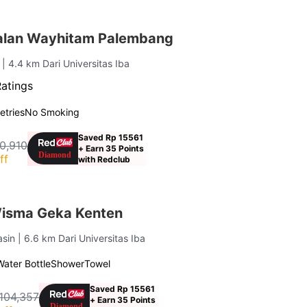
alan Wayhitam Palembang
g
| 4.4 km Dari Universitas Iba
Ratings
letries
No Smoking
Saved Rp 15561
0,910
+ Earn 35 Points
ff
with Redclub
isma Geka Kenten
asin
| 6.6 km Dari Universitas Iba
Water Bottle
Shower
Towel
Saved Rp 15561
104,357
+ Earn 35 Points