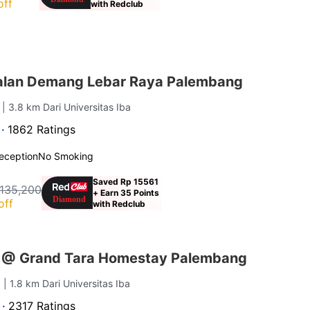
off
with Redclub
alan Demang Lebar Raya Palembang
g
| 3.8 km Dari Universitas Iba
 ·
1862 Ratings
eception
No Smoking
Saved Rp 15561
 135,200
+ Earn 35 Points
off
with Redclub
s @ Grand Tara Homestay Palembang
g
| 1.8 km Dari Universitas Iba
 ·
2317 Ratings