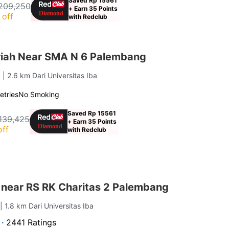
Saved Rp 15561
209,250
+ Earn 35 Points
 off
with Redclub
iah Near SMA N 6 Palembang
g
| 2.6 km Dari Universitas Iba
letries
No Smoking
Saved Rp 15561
139,425
+ Earn 35 Points
off
with Redclub
 near RS RK Charitas 2 Palembang
g
| 1.8 km Dari Universitas Iba
 ·
2441 Ratings