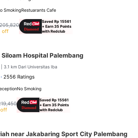
o Smoking
Restuarants Cafe
Saved Rp 15561
205,820
+ Earn 35 Points
 off
with Redclub
 Siloam Hospital Palembang
g
| 3.1 km Dari Universitas Iba
 ·
2556 Ratings
eception
No Smoking
Saved Rp 15561
219,450
+ Earn 35 Points
off
with Redclub
iah near Jakabaring Sport City Palembang