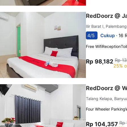
RedDoorz @ J
Ilir Barat I, Palemban
4/5
Cukup ·
16 
Free Wifi
Reception
Toi
Rp 13
Rp 98,182
25% o
RedDoorz @ W
Talang Kelapa, Banyu
Four Wheeler Parking
Rp 
Rp 104,357