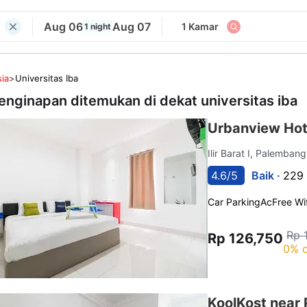
Aug 06
Aug 07
1 Kamar
1 night
ia
>
Universitas Iba
enginapan ditemukan di dekat
universitas iba
Urbanview Hot
Ilir Barat I, Palemban
4.6/5
Baik ·
229 
Car Parking
Ac
Free Wif
Rp 
Rp 126,750
0% o
KoolKost near 