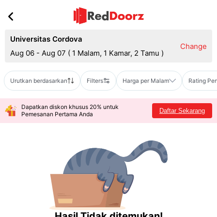
Universitas Cordova
Change
Aug 06 - Aug 07
(
1 Malam, 1 Kamar, 2 Tamu
)
Urutkan berdasarkan
Filters
Harga per Malam
Rating Pe
Dapatkan diskon khusus 20% untuk
Daftar Sekarang
Pemesanan Pertama Anda
Hasil Tidak ditemukan!