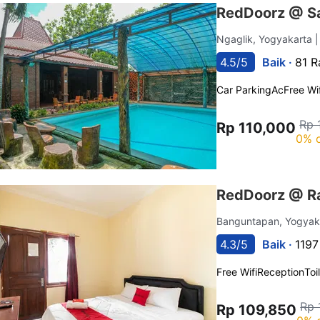
RedDoorz @ Sav
Ngaglik, Yogyakarta
4.5/5
Baik ·
81 R
Car Parking
Ac
Free Wif
Rp 
Rp 110,000
0% o
RedDoorz @ Ra
Banguntapan, Yogyak
4.3/5
Baik ·
1197
Free Wifi
Reception
Toi
Rp 
Rp 109,850