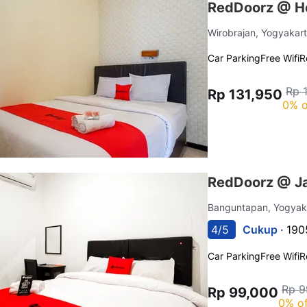
RedDoorz @ Ho
Wirobrajan, Yogyakar
Car Parking
Free Wifi
R
Rp 
Rp 131,950
0% o
RedDoorz @ Ja
Banguntapan, Yogyak
4/5
Cukup ·
190
Car Parking
Free Wifi
R
Rp 9
Rp 99,000
0% of