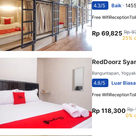
4.3/5
Baik ·
1455
Free Wifi
Reception
Toi
Rp 9
Rp 69,825
25% o
RedDoorz Syar
Banguntapan, Yogyak
4.8/5
Luar Biasa
Free Wifi
Reception
Toi
Rp 
Rp 118,300
0% o