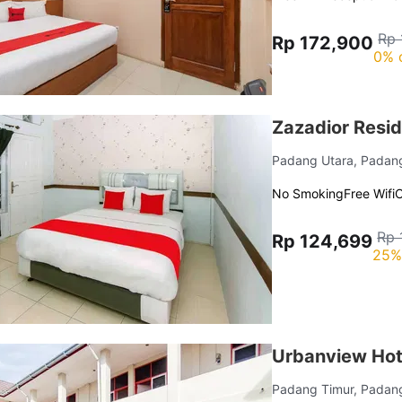
Rp 
Rp 172,900
0% 
Zazadior Resi
Padang Utara, Pada
No Smoking
Free Wifi
C
Rp 
Rp 124,699
25%
Urbanview Hot
Padang Timur, Pada