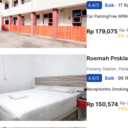
4.4/5
Baik ·
17 R
Car Parking
Free Wifi
R
Rp 
Rp 179,075
0% o
Roemah Prokla
Padang Selatan, Pad
4.4/5
Baik ·
96 R
Reception
No Smokin
Rp 
Rp 150,574
25%