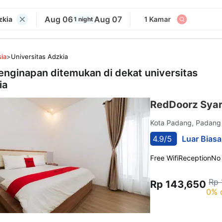
Aug 06
Aug 07
zkia
1 Kamar
1 night
ia
>
Universitas Adzkia
enginapan ditemukan di dekat
universitas
ia
RedDoorz Syar
Kota Padang, Padan
4.9/5
Luar Biasa
Free Wifi
Reception
No
Rp 
Rp 143,650
0% 