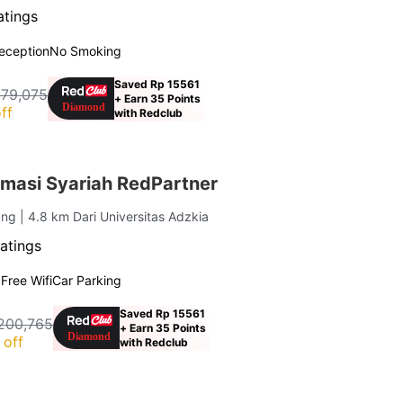
atings
eception
No Smoking
Saved Rp 15561
179,075
+ Earn 35 Points
ff
with Redclub
masi Syariah RedPartner
ang
| 4.8 km Dari Universitas Adzkia
atings
g
Free Wifi
Car Parking
Saved Rp 15561
200,765
+ Earn 35 Points
 off
with Redclub