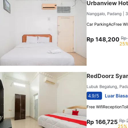
Urbanview Hot
Nanggalo, Padang
| 
Car Parking
Ac
Free Wif
Rp
Rp 148,200
25%
RedDoorz Syari
Lubuk Begalung, Pa
4.9/5
Luar Biasa
Free Wifi
Reception
Toi
Rp 
Rp 166,725
25% 