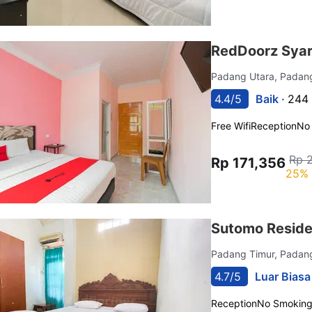
RedDoorz Syar
Padang Utara, Pada
4.4/5
Baik ·
244 
Free Wifi
Reception
No
Rp 
Rp 171,356
25% 
Sutomo Reside
Padang Timur, Pada
4.7/5
Luar Biasa
Reception
No Smokin