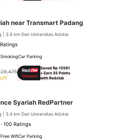
iah near Transmart Padang
ng
| 3.9 km Dari Universitas Adzkia
Ratings
 Smoking
Car Parking
Saved Rp 15561
228,475
+ Earn 35 Points
off
with Redclub
nce Syariah RedPartner
ng
| 3.4 km Dari Universitas Adzkia
 ·
100 Ratings
g
Free Wifi
Car Parking