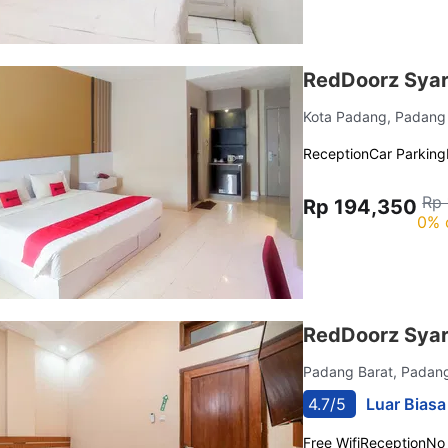
RedDoorz Syar
Kota Padang, Padan
Reception
Car Parking
Rp 
Rp 194,350
0% 
RedDoorz Syar
Padang Barat, Pada
4.7/5
Luar Biasa
Free Wifi
Reception
No