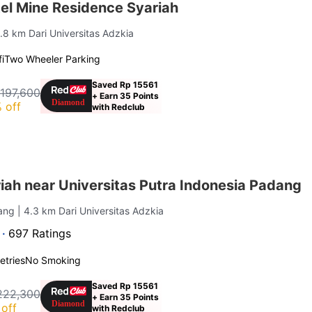
el Mine Residence Syariah
3.8 km Dari Universitas Adzkia
i
Two Wheeler Parking
Saved Rp 15561
 197,600
+ Earn 35 Points
 off
with Redclub
ah near Universitas Putra Indonesia Padang
dang
| 4.3 km Dari Universitas Adzkia
 ·
697 Ratings
letries
No Smoking
Saved Rp 15561
222,300
+ Earn 35 Points
off
with Redclub