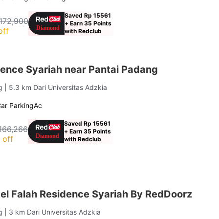
Saved Rp 15561
172,900
+ Earn 35 Points
off
with Redclub
dence Syariah near Pantai Padang
ng
| 5.3 km Dari Universitas Adzkia
ar Parking
Ac
Saved Rp 15561
166,266
+ Earn 35 Points
 off
with Redclub
el Falah Residence Syariah By RedDoorz
ng
| 3 km Dari Universitas Adzkia