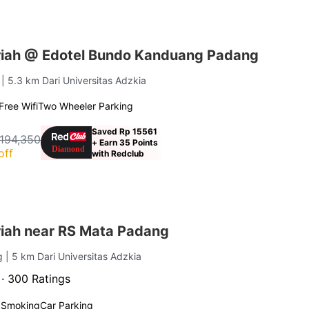
iah @ Edotel Bundo Kanduang Padang
g
| 5.3 km Dari Universitas Adzkia
Free Wifi
Two Wheeler Parking
Saved Rp 15561
194,350
+ Earn 35 Points
off
with Redclub
iah near RS Mata Padang
ng
| 5 km Dari Universitas Adzkia
 ·
300 Ratings
 Smoking
Car Parking