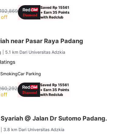
Saved Rp 15561
192,869
+ Earn 35 Points
 off
with Redclub
iah near Pasar Raya Padang
ng
| 5.1 km Dari Universitas Adzkia
Ratings
 Smoking
Car Parking
Saved Rp 15561
260,292
+ Earn 35 Points
off
with Redclub
 Syariah @ Jalan Dr Sutomo Padang.
g
| 3.8 km Dari Universitas Adzkia