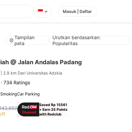
⌄
Masuk | Daftar
Tampilan
Urutkan berdasarkan:
peta
Popularitas
iah @ Jalan Andalas Padang
g
| 2.9 km Dari Universitas Adzkia
 ·
734 Ratings
 Smoking
Car Parking
Saved Rp 15561
143,650
+ Earn 35 Points
off
with Redclub