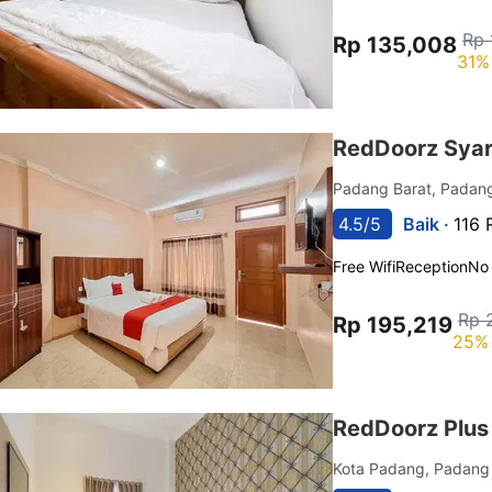
Rp 
Rp 135,008
31%
RedDoorz Syar
Padang Barat, Pada
4.5/5
Baik ·
116 
Free Wifi
Reception
No
Rp 
Rp 195,219
25% 
RedDoorz Plus
Kota Padang, Padan