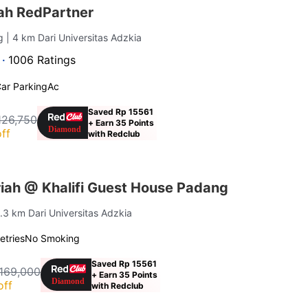
iah RedPartner
ng
| 4 km Dari Universitas Adzkia
 ·
1006 Ratings
ar Parking
Ac
Saved Rp 15561
126,750
+ Earn 35 Points
ff
with Redclub
iah @ Khalifi Guest House Padang
3.3 km Dari Universitas Adzkia
letries
No Smoking
Saved Rp 15561
169,000
+ Earn 35 Points
off
with Redclub