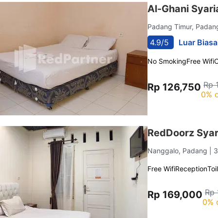
Al-Ghani Syar
Padang Timur, Pada
4.9/5
Luar Biasa
No Smoking
Free Wifi
C
Rp 
Rp 126,750
0% o
RedDoorz Syar
Nanggalo, Padang
| 
Free Wifi
Reception
Toi
Rp 
Rp 169,000
0% 