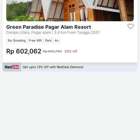
Green Paradise Pagar Alam Resort
Dempo Utara, Pagar alam
| 3.4 km From
Tangga 2001
No Smoking
Free Wifi
Park
Ac
Rp 602,062
Rp 802,750
25% off
Get upto 12% Off with RedClub Diamond