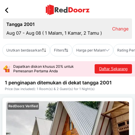
Tangga 2001
Change
Aug 07 - Aug 08
(
1 Malam, 1 Kamar, 2 Tamu
)
Urutkan berdasarkan
Filters
Harga per Malam
Rating Pe
Dapatkan diskon khusus 20% untuk
Daftar Sekarang
Pemesanan Pertama Anda
1 penginapan ditemukan di dekat
tangga 2001
Price (tax included): 1 Room(s) & 2 Guest(s) for 1 Night(s)
RedDoorz Verified