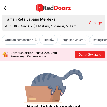
Taman Kota Lapang Merdeka
Change
Aug 06 - Aug 07
(
1 Malam, 1 Kamar, 2 Tamu
)
Urutkan berdasarkan
Filters
Harga per Malam
Rating Pe
Dapatkan diskon khusus 20% untuk
Daftar Sekarang
Pemesanan Pertama Anda
Hasil Tidak ditemukan!