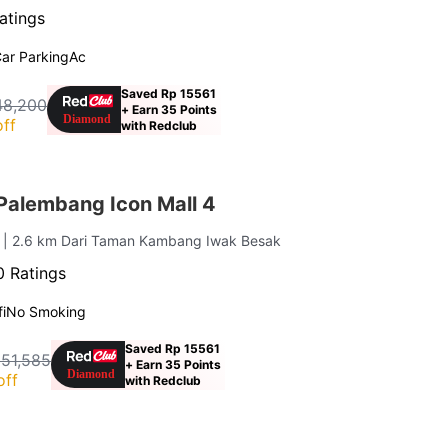
atings
ar Parking
Ac
Saved Rp 15561
48,200
+ Earn 35 Points
ff
with Redclub
Palembang Icon Mall 4
g
| 2.6 km Dari Taman Kambang Iwak Besak
 Ratings
i
No Smoking
Saved Rp 15561
251,585
+ Earn 35 Points
off
with Redclub