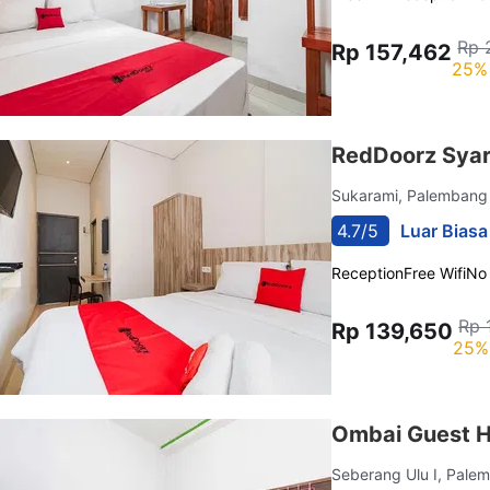
Rp 
Rp 157,462
25% 
RedDoorz Syar
Sukarami, Palemban
4.7/5
Luar Biasa
Reception
Free Wifi
No
Rp 
Rp 139,650
25%
Ombai Guest H
Seberang Ulu I, Pal