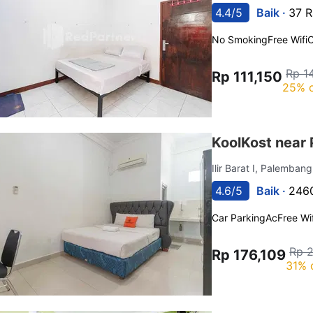
4.4/5
Baik ·
37 R
No Smoking
Free Wifi
C
Rp 1
Rp 111,150
25% o
KoolKost near 
Ilir Barat I, Palemban
4.6/5
Baik ·
2460
Car Parking
Ac
Free Wif
Rp 
Rp 176,109
31% 