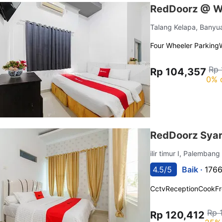
RedDoorz @ W
Talang Kelapa, Banyu
Four Wheeler Parking
Rp 
Rp 104,357
0% 
RedDoorz Syar
ilir timur I, Palemban
4.5/5
Baik ·
1766
Cctv
Reception
Cook
Fr
Rp 
Rp 120,412