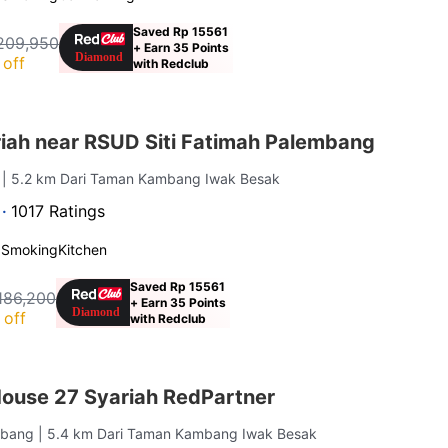
Saved Rp 15561
209,950
+ Earn 35 Points
off
with Redclub
iah near RSUD Siti Fatimah Palembang
g
| 5.2 km Dari Taman Kambang Iwak Besak
 ·
1017 Ratings
 Smoking
Kitchen
Saved Rp 15561
186,200
+ Earn 35 Points
 off
with Redclub
ouse 27 Syariah RedPartner
embang
| 5.4 km Dari Taman Kambang Iwak Besak