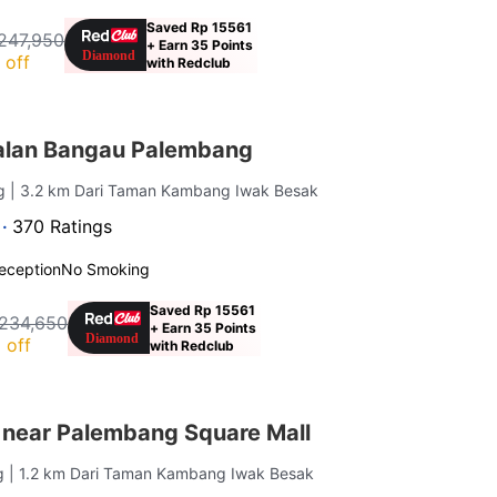
Saved Rp 15561
247,950
+ Earn 35 Points
 off
with Redclub
alan Bangau Palembang
ng
| 3.2 km Dari Taman Kambang Iwak Besak
 ·
370 Ratings
eception
No Smoking
Saved Rp 15561
234,650
+ Earn 35 Points
 off
with Redclub
 near Palembang Square Mall
ng
| 1.2 km Dari Taman Kambang Iwak Besak