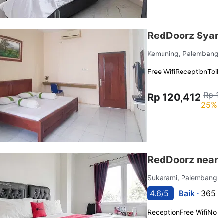
RedDoorz Sya
Kemuning, Palemban
Free Wifi
Reception
Toi
Rp 
Rp 120,412
25% 
RedDoorz near
Sukarami, Palemban
4.6/5
Baik ·
365 
Reception
Free Wifi
No