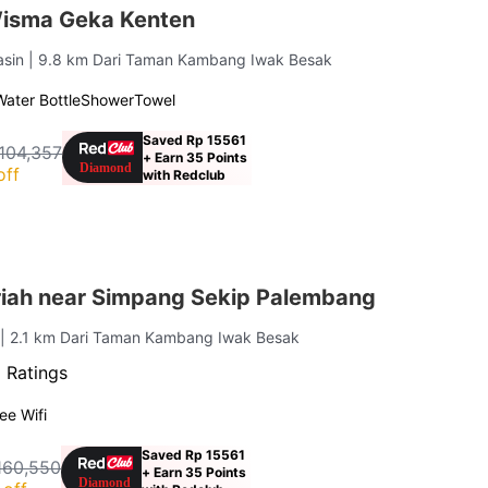
isma Geka Kenten
asin
| 9.8 km Dari Taman Kambang Iwak Besak
Water Bottle
Shower
Towel
Saved Rp 15561
104,357
+ Earn 35 Points
off
with Redclub
iah near Simpang Sekip Palembang
g
| 2.1 km Dari Taman Kambang Iwak Besak
 Ratings
ee Wifi
Saved Rp 15561
160,550
+ Earn 35 Points