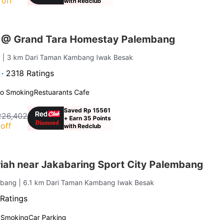
off
with Redclub
s @ Grand Tara Homestay Palembang
g
| 3 km Dari Taman Kambang Iwak Besak
 ·
2318 Ratings
o Smoking
Restuarants Cafe
Saved Rp 15561
226,402
+ Earn 35 Points
off
with Redclub
iah near Jakabaring Sport City Palembang
embang
| 6.1 km Dari Taman Kambang Iwak Besak
Ratings
 Smoking
Car Parking