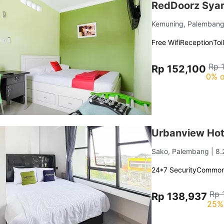
RedDoorz Syar
Kemuning, Palemban
Free Wifi
Reception
Toi
Rp 
Rp 152,100
0% o
Urbanview Hot
Sako, Palembang
| 8
24*7 Security
Common
Rp 
Rp 138,937
25%