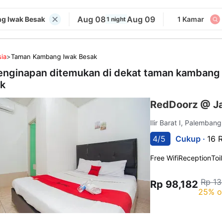
Aug 08
Aug 09
g Iwak Besak
1 Kamar
1 night
ia
>
Taman Kambang Iwak Besak
enginapan ditemukan di dekat
taman kambang
k
RedDoorz @ J
Ilir Barat I, Palemban
4/5
Cukup ·
16 
Free Wifi
Reception
Toi
Rp 13
Rp 98,182
25% o