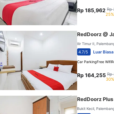
Rp 
Rp 185,962
25%
RedDoorz @ J
Ilir Timur II, Palemba
4.7/5
Luar Biasa
Car Parking
Free Wifi
R
Rp 
Rp 164,255
30%
RedDoorz Plus
Bukit Kecil, Palemba