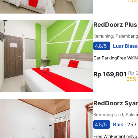
25% 
RedDoorz Plu
Kemuning, Palemban
4.8/5
Luar Biasa
Car Parking
Free Wifi
N
Rp 
Rp 169,801
25% 
RedDoorz Syar
Seberang Ulu I, Pal
4.5/5
Baik ·
253 
Free Wifi
Reception
No