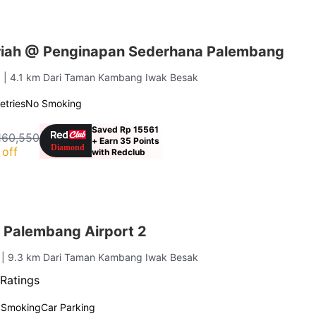
riah @ Penginapan Sederhana Palembang
g
| 4.1 km Dari Taman Kambang Iwak Besak
letries
No Smoking
Saved Rp 15561
160,550
+ Earn 35 Points
off
with Redclub
 Palembang Airport 2
g
| 9.3 km Dari Taman Kambang Iwak Besak
Ratings
 Smoking
Car Parking