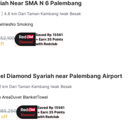
iah Near SMA N 6 Palembang
g
| 4.8 km Dari Taman Kambang Iwak Besak
letries
No Smoking
Saved Rp 15561
152,100
+ Earn 35 Points
ff
with Redclub
el Diamond Syariah near Palembang Airport
.2 km Dari Taman Kambang Iwak Besak
 Area
Duvet Blanket
Towel
Saved Rp 15561
185,250
+ Earn 35 Points
 off
with Redclub