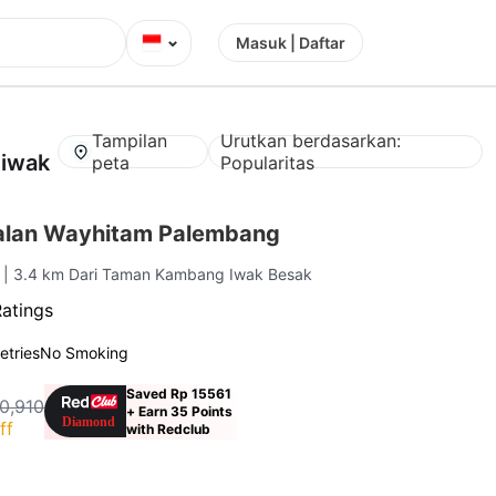
⌄
Masuk | Daftar
Tampilan
Urutkan berdasarkan:
 iwak
peta
Popularitas
alan Wayhitam Palembang
g
| 3.4 km Dari Taman Kambang Iwak Besak
Ratings
letries
No Smoking
Saved Rp 15561
0,910
+ Earn 35 Points
ff
with Redclub