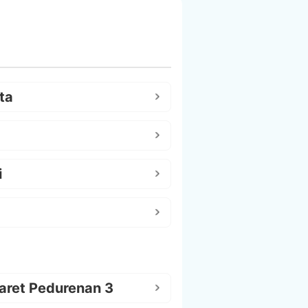
ta
i
aret Pedurenan 3