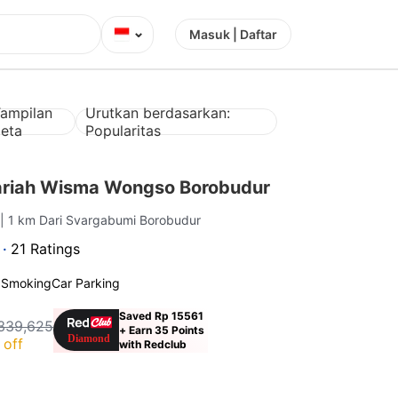
⌄
Masuk | Daftar
ampilan
Urutkan berdasarkan:
eta
Popularitas
ariah Wisma Wongso Borobudur
g
| 1 km Dari Svargabumi Borobudur
 ·
21 Ratings
 Smoking
Car Parking
Saved Rp 15561
339,625
+ Earn 35 Points
 off
with Redclub