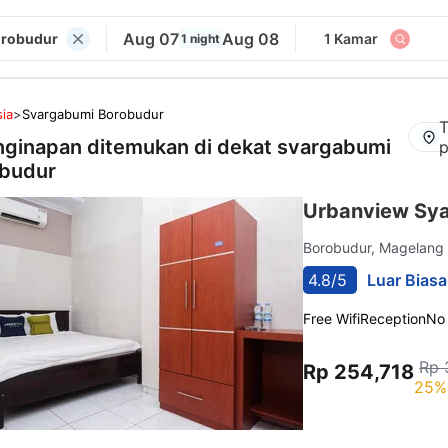
Aug 07
Aug 08
orobudur
1 Kamar
1 night
ia
>
Svargabumi Borobudur
T
nginapan ditemukan di dekat
svargabumi
p
budur
Urbanview Sy
Borobudur, Magelan
4.8/5
Luar Biasa
Free Wifi
Reception
No
Rp 
Rp 254,718
25%