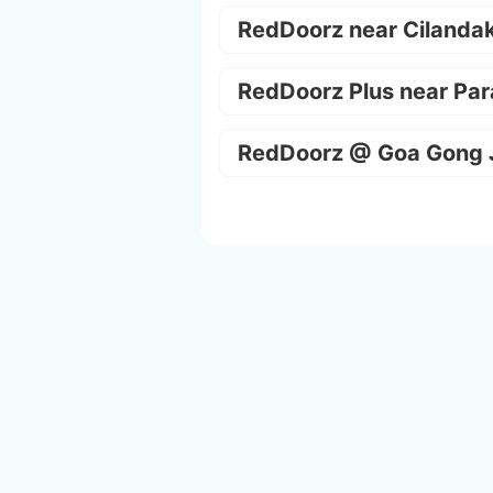
RedDoorz near Cilanda
RedDoorz Plus near Par
RedDoorz @ Goa Gong 