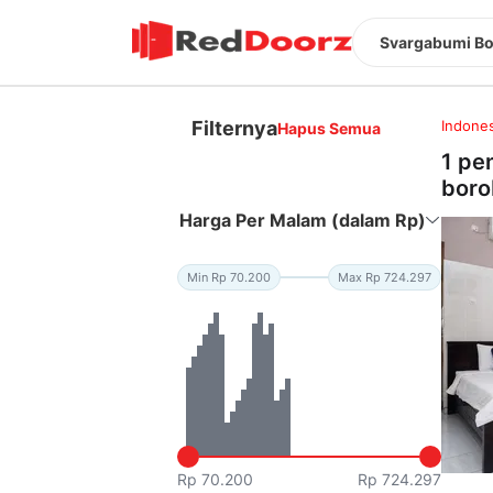
Svargabumi B
Filternya
Indones
Hapus Semua
1 pe
boro
Harga Per Malam (dalam Rp)
Min Rp 70.200
Max Rp 724.297
Rp 70.200
Rp 724.297