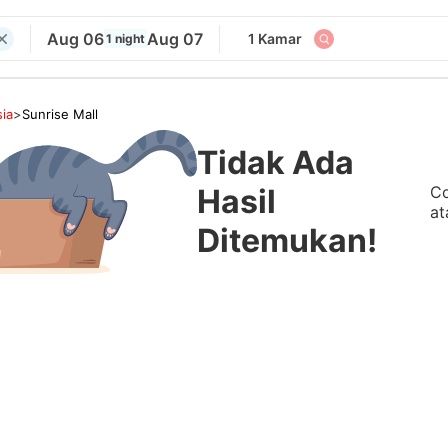
Aug 06
Aug 07
1 Kamar
1 night
ia
>
Sunrise Mall
Tidak Ada
Co
Hasil
at
Ditemukan!