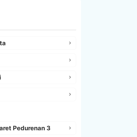
ta
i
aret Pedurenan 3