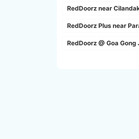
RedDoorz near Cilanda
RedDoorz Plus near Par
RedDoorz @ Goa Gong 