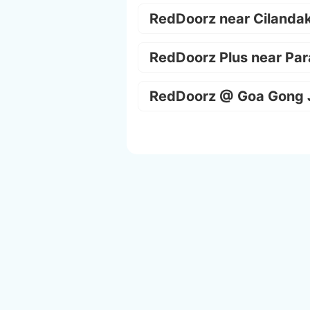
RedDoorz near Cilanda
RedDoorz Plus near Par
RedDoorz @ Goa Gong 