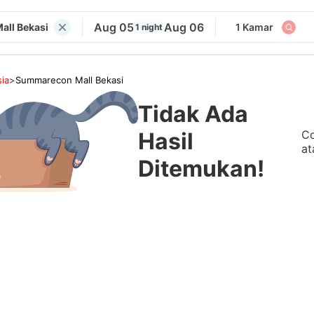
Aug 05
Aug 06
ll Bekasi
1 Kamar
1 night
ia
>
Summarecon Mall Bekasi
Tidak Ada
Co
Hasil
at
Ditemukan!