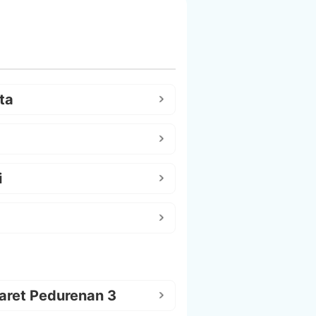
ta
i
aret Pedurenan 3