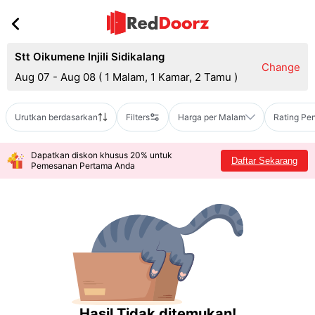
Stt Oikumene Injili Sidikalang
Change
Aug 07 - Aug 08
(
1 Malam, 1 Kamar, 2 Tamu
)
Urutkan berdasarkan
Filters
Harga per Malam
Rating Pe
Dapatkan diskon khusus 20% untuk
Daftar Sekarang
Pemesanan Pertama Anda
Hasil Tidak ditemukan!