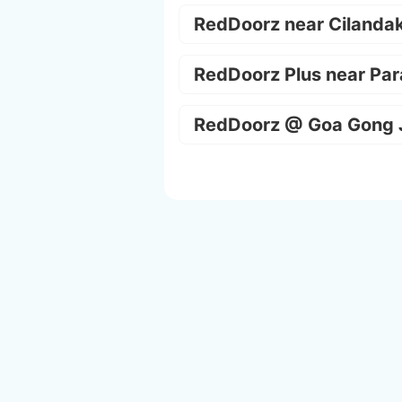
RedDoorz near Cilanda
RedDoorz Plus near Par
RedDoorz @ Goa Gong 