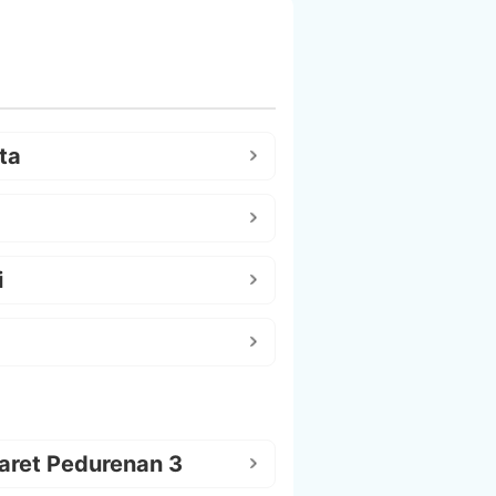
ta
i
aret Pedurenan 3