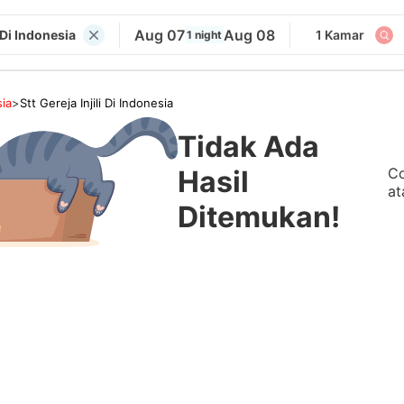
Aug 07
Aug 08
i Di Indonesia
1 Kamar
1 night
ia
>
Stt Gereja Injili Di Indonesia
Tidak Ada
Co
Hasil
at
Ditemukan!