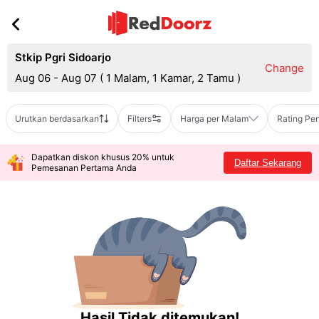
Stkip Pgri Sidoarjo
Change
Aug 06 - Aug 07
(
1 Malam, 1 Kamar, 2 Tamu
)
Urutkan berdasarkan
Filters
Harga per Malam
Rating Pe
Dapatkan diskon khusus 20% untuk
Daftar Sekarang
Pemesanan Pertama Anda
Hasil Tidak ditemukan!