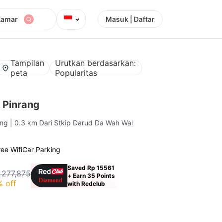
⌄
Kamar
Masuk | Daftar
Tampilan
Urutkan berdasarkan:
peta
Popularitas
 Pinrang
ang
| 0.3 km Dari Stkip Darud Da Wah Wal
ree Wifi
Car Parking
Saved Rp 15561
 277,875
+ Earn 35 Points
 off
with Redclub