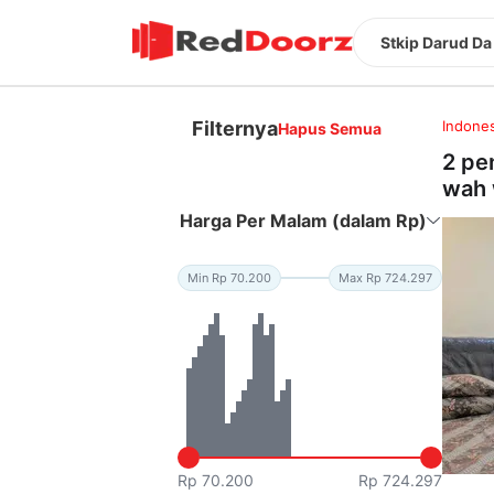
Stkip Darud Da
Filternya
Indones
Hapus Semua
2 pe
wah 
Harga Per Malam (dalam Rp)
Min Rp 70.200
Max Rp 724.297
Rp 70.200
Rp 724.297