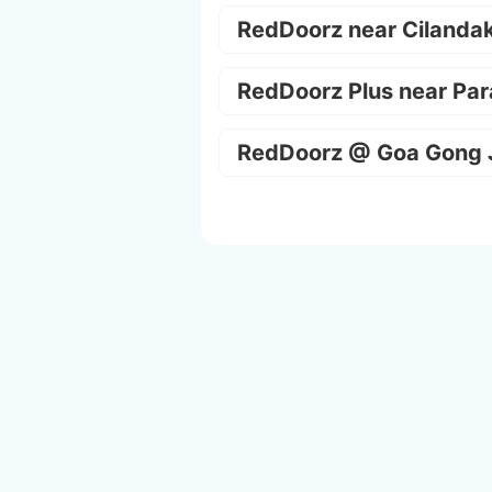
RedDoorz near Cilanda
RedDoorz Plus near Par
RedDoorz @ Goa Gong 