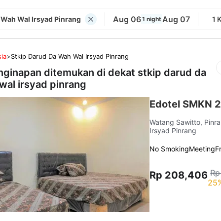
Aug 06
Aug 07
 Wah Wal Irsyad Pinrang
1 
1 night
ia
>
Stkip Darud Da Wah Wal Irsyad Pinrang
nginapan ditemukan di dekat
stkip darud da
wal irsyad pinrang
Edotel SMKN 2
Watang Sawitto, Pinr
Irsyad Pinrang
No Smoking
Meeting
F
Rp
Rp 208,406
25%