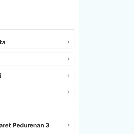
ta
i
aret Pedurenan 3