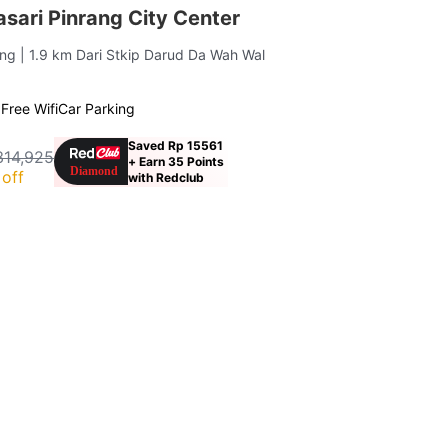
sari Pinrang City Center
ang
| 1.9 km Dari Stkip Darud Da Wah Wal
g
Free Wifi
Car Parking
Saved Rp 15561
314,925
+ Earn 35 Points
off
with Redclub