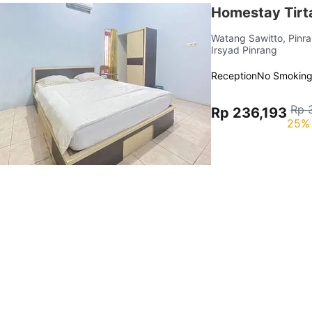
Homestay Tirta
Watang Sawitto, Pinr
Irsyad Pinrang
Reception
No Smokin
Rp 
Rp 236,193
25% 