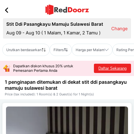
Stit Ddi Pasangkayu Mamuju Sulawesi Barat
Change
Aug 09 - Aug 10
(
1 Malam, 1 Kamar, 2 Tamu
)
Urutkan berdasarkan
Filters
Harga per Malam
Rating Pe
Dapatkan diskon khusus 20% untuk
Daftar Sekarang
Pemesanan Pertama Anda
1 penginapan ditemukan di dekat
stit ddi pasangkayu
mamuju sulawesi barat
Price (tax included): 1 Room(s) & 2 Guest(s) for 1 Night(s)