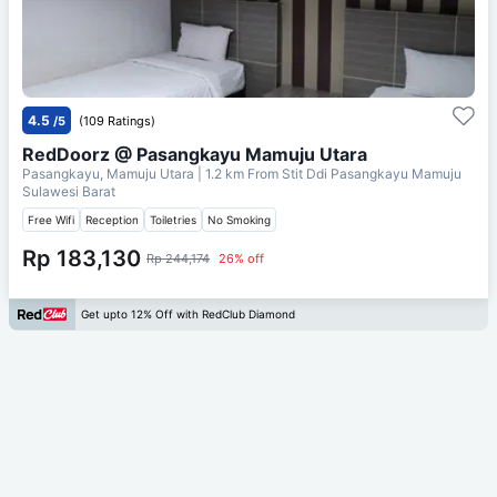
4.5
/5
(109 Ratings)
RedDoorz @ Pasangkayu Mamuju Utara
Pasangkayu, Mamuju Utara
| 1.2 km From
Stit Ddi Pasangkayu Mamuju
Sulawesi Barat
Free Wifi
Reception
Toiletries
No Smoking
Rp 183,130
Rp 244,174
26% off
Get upto 12% Off with RedClub Diamond