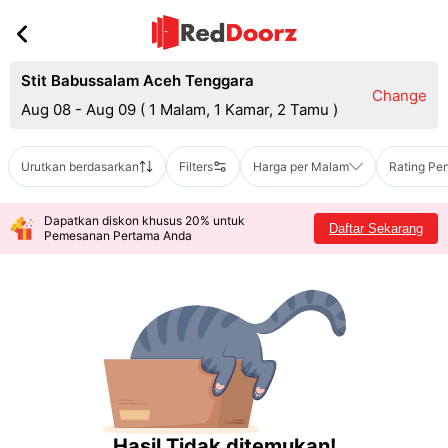
Stit Babussalam Aceh Tenggara
Change
Aug 08 - Aug 09
(
1 Malam, 1 Kamar, 2 Tamu
)
Urutkan berdasarkan
Filters
Harga per Malam
Rating Pe
Dapatkan diskon khusus 20% untuk
Daftar Sekarang
Pemesanan Pertama Anda
Hasil Tidak ditemukan!