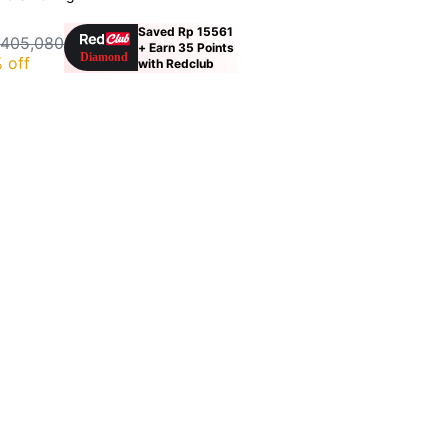
Saved Rp 15561
 405,080
+ Earn 35 Points
 off
with Redclub