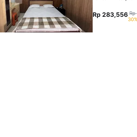
Rp
Rp 283,556
30%