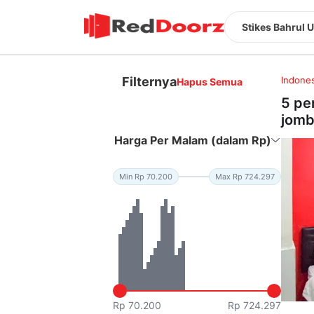
Stikes Bahrul
Filternya
Indones
Hapus Semua
5 pe
jom
Harga Per Malam (dalam Rp)
Min Rp 70.200
Max Rp 724.297
Rp 70.200
Rp 724.297