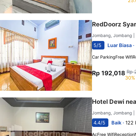
25%
RedDoorz Syar
Jombang, Jombang
|
5/5
Luar Biasa ·
Car Parking
Free Wifi
R
Rp 
Rp 192,018
30% 
Hotel Dewi ne
Jombang, Jombang
|
4.4/5
Baik ·
122 
Ac
Free Wifi
Reception