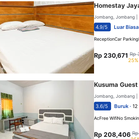
Homestay Jaya
Jombang, Jombang
|
4.9/5
Luar Biasa
Reception
Car Parking
Rp 
Rp 230,671
25% 
Kusuma Guest 
Jombang, Jombang
|
3.6/5
Buruk ·
12
Ac
Free Wifi
No Smoki
Rp
Rp 208,406