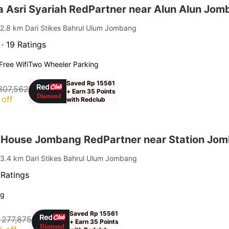
 Asri Syariah RedPartner near Alun Alun Jom
 2.8 km Dari Stikes Bahrul Ulum Jombang
 ·
19 Ratings
Free Wifi
Two Wheeler Parking
Saved Rp 15561
307,562
+ Earn 35 Points
off
with Redclub
House Jombang RedPartner near Station Jo
 3.4 km Dari Stikes Bahrul Ulum Jombang
 Ratings
ng
Saved Rp 15561
 277,875
+ Earn 35 Points