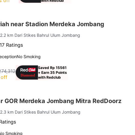
 off
with Redclub
iah near Stadion Merdeka Jombang
 2.2 km Dari Stikes Bahrul Ulum Jombang
17 Ratings
eception
No Smoking
Saved Rp 15561
274,312
+ Earn 35 Points
off
with Redclub
ar GOR Merdeka Jombang Mitra RedDoorz
 2.3 km Dari Stikes Bahrul Ulum Jombang
Ratings
No Smoking