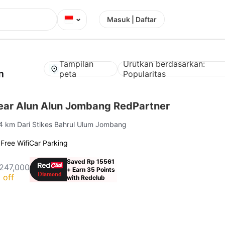
⌄
Masuk | Daftar
Tampilan
Urutkan berdasarkan:
m
peta
Popularitas
ear Alun Alun Jombang RedPartner
 4 km Dari Stikes Bahrul Ulum Jombang
g
Free Wifi
Car Parking
Saved Rp 15561
247,000
+ Earn 35 Points
 off
with Redclub