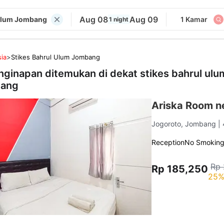
Aug 08
Aug 09
 Ulum Jombang
1 Kamar
1 night
ia
>
Stikes Bahrul Ulum Jombang
nginapan ditemukan di dekat
stikes bahrul ulu
bang
Ariska Room n
Jogoroto, Jombang
|
Reception
No Smokin
Rp 
Rp 185,250
25%