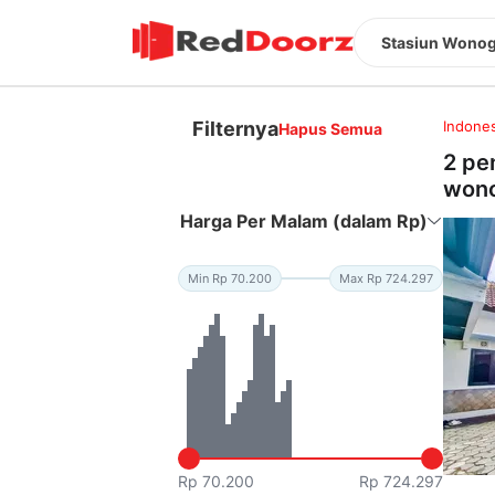
Stasiun Wonog
Filternya
Indones
Hapus Semua
2 pe
wono
Harga Per Malam (dalam Rp)
Min Rp 70.200
Max Rp 724.297
Rp 70.200
Rp 724.297