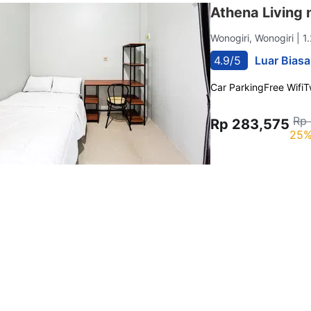
Athena Living 
Wonogiri, Wonogiri
| 1
4.9/5
Luar Biasa
Car Parking
Free Wifi
T
Rp 
Rp 283,575
25%