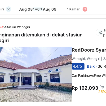
Aug 08
Aug 09
iri
1 Kamar
1 night
ia
>
Stasiun Wonogiri
T
nginapan ditemukan di dekat
stasiun
p
giri
RedDoorz Syar
Wonogiri, Wonogiri
| 2
4.4/5
Baik ·
36 R
Car Parking
Ac
Free Wif
Rp 
Rp 162,093
25%