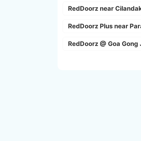
RedDoorz near Cilanda
RedDoorz Plus near Par
RedDoorz @ Goa Gong 