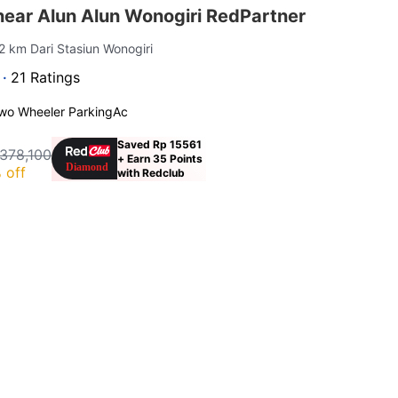
near Alun Alun Wonogiri RedPartner
.2 km Dari Stasiun Wonogiri
 ·
21 Ratings
wo Wheeler Parking
Ac
Saved Rp 15561
378,100
+ Earn 35 Points
 off
with Redclub