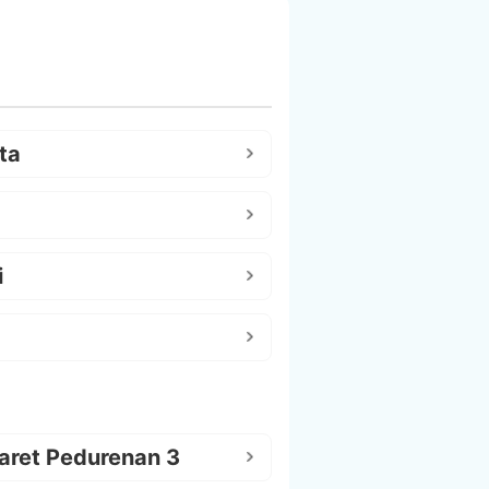
ta
i
aret Pedurenan 3