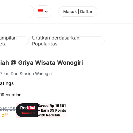
⌄
Masuk | Daftar
ampilan
Urutkan berdasarkan:
eta
Popularitas
iah @ Griya Wisata Wonogiri
.7 km Dari Stasiun Wonogiri
atings
i
Reception
Saved Rp 15561
216,125
+ Earn 35 Points
 off
with Redclub