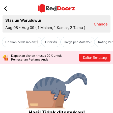
Stasiun Waruduwur
Change
Aug 08 - Aug 09
(
1 Malam, 1 Kamar, 2 Tamu
)
Urutkan berdasarkan
Filters
Harga per Malam
Rating Pe
Dapatkan diskon khusus 20% untuk
Daftar Sekarang
Pemesanan Pertama Anda
Hasil Tidak ditemukan!