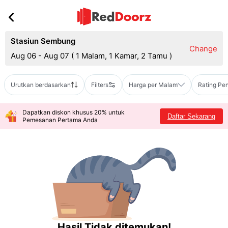
Stasiun Sembung
Change
Aug 06 - Aug 07
(
1 Malam, 1 Kamar, 2 Tamu
)
Urutkan berdasarkan
Filters
Harga per Malam
Rating Pe
Dapatkan diskon khusus 20% untuk
Daftar Sekarang
Pemesanan Pertama Anda
Hasil Tidak ditemukan!