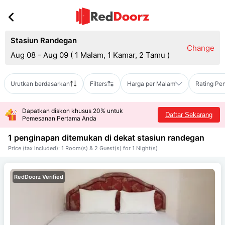
Stasiun Randegan
Change
Aug 08 - Aug 09
(
1 Malam, 1 Kamar, 2 Tamu
)
Urutkan berdasarkan
Filters
Harga per Malam
Rating Pe
Dapatkan diskon khusus 20% untuk
Daftar Sekarang
Pemesanan Pertama Anda
1 penginapan ditemukan di dekat
stasiun randegan
Price (tax included): 1 Room(s) & 2 Guest(s) for 1 Night(s)
RedDoorz Verified