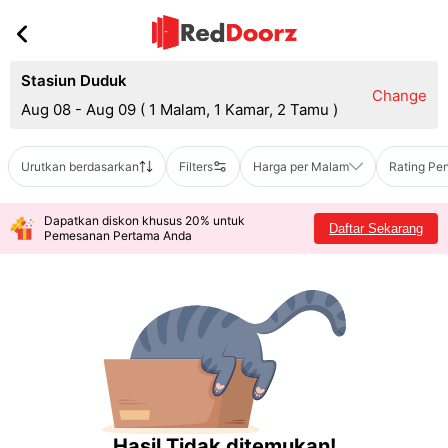
Stasiun Duduk
Change
Aug 08 - Aug 09
(
1 Malam, 1 Kamar, 2 Tamu
)
Urutkan berdasarkan
Filters
Harga per Malam
Rating Pe
Dapatkan diskon khusus 20% untuk
Daftar Sekarang
Pemesanan Pertama Anda
Hasil Tidak ditemukan!